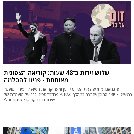
שלוש זירות ב־48 שעות: קוריאה הצפונית
מאותתת - פנינו להסלמה
פיונגיאנג מחריפה את הטון מול יפן ומעמיקה את הסיוע לרוסיה • מועמד
פרו־פלסטיני גבר על מועמדת של AIPAC במישיגן • ויוצר התוכן שנרצח במהלך
שידור חי במקסיקו •
זום גלובלי