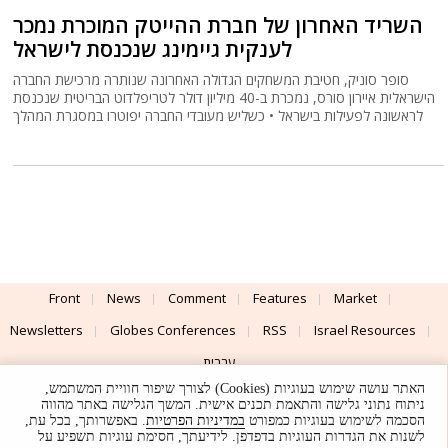
השריד האחרון של חברת ההייטק המוכרת נמכר
לענקית גיימינג שנכנסת לישראל
סופר סוניק, חטיבת המשחקים הגדולה האחרונה שנותרה מרכישת החברה
הישראלית איירון סורס, נמכרת ב-40 מיליון דולר לטריפלדוט הבריטית שנכנסת
לראשונה לפעילות בישראל • כשליש מעובדי החברה יפוטרו במסגרת המהלך
Front
News
Comment
Features
Market
Newsletters
Globes Conferences
RSS
Israel Resources
עברית
האתר עושה שימוש בעוגיות (Cookies) לצורך שיפור חוויית המשתמש,
Advertising
Terms of Use
Privacy Policy
About
Support
ניתוח נתוני גלישה והתאמת תכנים אישית. המשך הגלישה באתר מהווה
הסכמה לשימוש בעוגיות כמפורט
במדיניות הפרטיות
. באפשרותך, בכל עת,
לשנות את הגדרות העוגיות בדפדפן. לידיעתך, חסימת עוגיות תשפיע על
Powered by
UI & Design By