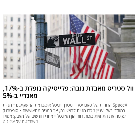
וול סטריט מאבדת גובה; פלייטיקה נופלת ב-17%,
מאנדיי ב-5%
הדוחות של סאנדיסק וווסטרן דיגיטל איכזבו את המשקיעים • מניית SpaceX
במוקד: בעלי עניין מכרו מניות לראשונה, אך המניה מתאוששת • סופטבנק
עקפה את התחזיות בזכות רווח הון מאינטל • אחרי חודשים של מאבק: אפולו
משתלטת על איזי ג'ט