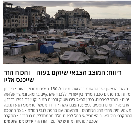
דיווח: המוצב הצבאי שיוקם בעזה – והכוח הזר
שייכנס אליו
הצעד הראשון של טראמפ ברצועה: מוצב ל-150 חיילים ממרוקו בעזה • בלבנון
מדווחים: הסתיים סבב המו"מ בין ישראל ללבנון שהתקיים ברומא, ונמשך שלושה
ימים • הותר לפרסום: רס"ן הראל בירנשטוק ורס"ם תמיר וקנין ז"ל נפלו בלבנון;
ארבעה לוחמים נוספים נפצעו, מצבם קשה • דיווח: ממשל טראמפ מנע תגובה
משמעותית אחרי הרג הלוחמים - והתעמת עם צרפת לגבי המו"מ • בצל ההסכם
המתקרב: חיל האוויר האמריקאי החל לפנות חלק מהמתדלקים בנתב"ג • מתקרב
הסכם לפתיחה מחדש של מצר הורמוז •
עדכונים שוטפים