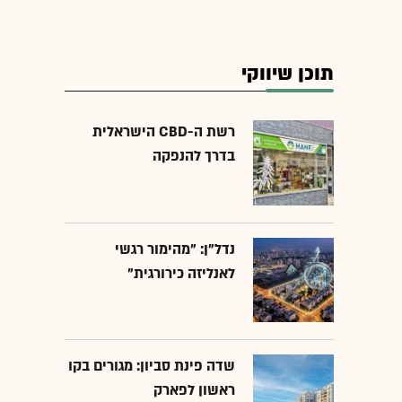
תוכן שיווקי
רשת ה-CBD הישראלית
בדרך להנפקה
נדל"ן: "מהימור רגשי
לאנליזה כירורגית"
שדה פינת סביון: מגורים בקו
ראשון לפארק