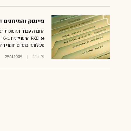
פיינטק והמיזוגים
RXElite האמריקנית ב-16 מ' ד'
פעילותה בתחום חומרי הה
גלי וינרב
29.01.2009