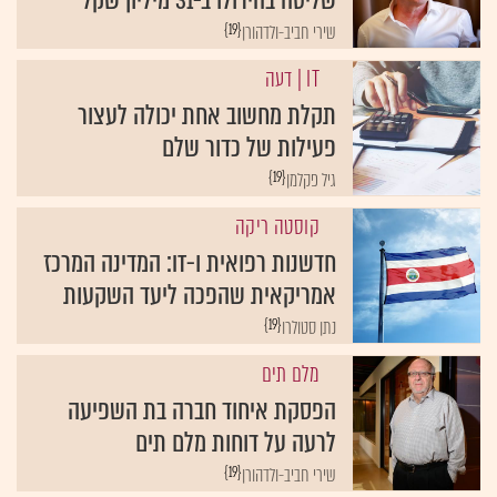
{19}
שירי חביב-ולדהורן
IT
| דעה
תקלת מחשוב אחת יכולה לעצור
פעילות של כדור שלם
{19}
גיל פקלמן
קוסטה ריקה
חדשנות רפואית ו-IT: המדינה המרכז
אמריקאית שהפכה ליעד השקעות
{19}
נתן סטולרו
מלם תים
הפסקת איחוד חברה בת השפיעה
לרעה על דוחות מלם תים
{19}
שירי חביב-ולדהורן