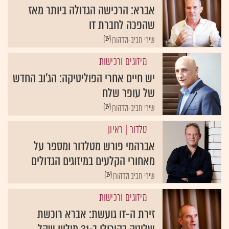
אברא: הרכישה הגדולה ביותר מאז
שהפכה לחברת IT
{19}
שירי חביב-ולדהורן
מיזוגים ורכישות
יש חיים אחרי הפוליטיקה: הג'וב החדש
של עופר שלח
{19}
שירי חביב-ולדהורן
טלדור
| ראיון
אברהמי פורש מטלדור ומספר על
מאחורי הקלעים במיזוגים הגדולים
{19}
שירי חביב ולדהורן
מיזוגים ורכישות
זירת ה-IT גועשת: אברא רוכשת
שליטה בהירולו ב-31 מיליון שקל