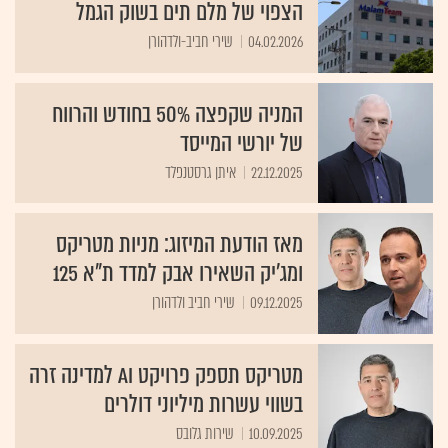
הצפוי של מלם תים בשוק הגמל
04.02.2026
שירי חביב-ולדהורן
המניה שקפצה 50% בחודש והרווח
של יורשי המייסד
22.12.2025
איתן גרסטנפלד
מאז הודעת המיזוג: מניות מטריקס
ומג'יק השאירו אבק למדד ת"א 125
09.12.2025
שירי חביב ולדהורן
מטריקס תספק פרויקט AI למדינה זרה
בשווי עשרות מיליוני דולרים
10.09.2025
שירות גלובס