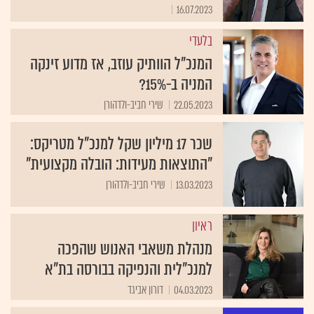
16.07.2023
בלעדי
המנכ"ל הוותיק עוזב, אז מדוע זינקה
המניה ב-15%?
22.05.2023
שירי חביב-ולדהורן
שכר 17 מיליון שקל למנכ"ל מטריקס:
"התוצאות מעידות: הובלה מקצועית"
13.03.2023
שירי חביב-ולדהורן
ראיון
מנהלת משאבי האנוש שהפכה
למנכ"לית והנפיקה בבורסה בת"א
04.03.2023
דורון אביגד