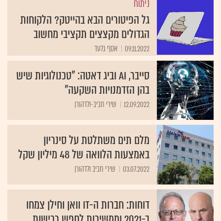
ניתוח
גל הפיטורים הבא בהייטק? הלקוחות
הגדולים מקצצים תקציבי מחשוב
09.11.2022
אסף גלעד
סייבר, AI וביג דאטה: "טכנולוגיות שיש
בהן הזדמנויות השקעה"
12.09.2022
שירי חביב-ולדהורן
מלם תים משתלטת על סינריון
באמצעות הלוואה של 48 מיליון שקל
03.07.2022
שירי חביב ולדהורן
דוחות: חברות ה-IT וואן וחילן צמחו
ב-2021 וממשיכות לחפש רכישות