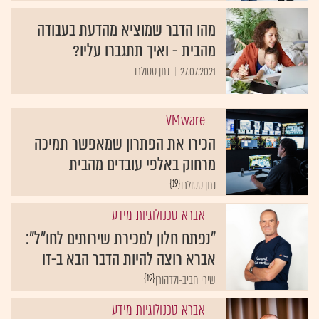
מהו הדבר שמוציא מהדעת בעבודה
מהבית - ואיך תתגברו עליו?
27.07.2021
נתן סטולרו
VMware
הכירו את הפתרון שמאפשר תמיכה
מרחוק באלפי עובדים מהבית
{19}
נתן סטולרו
אברא טכנולוגיות מידע
"נפתח חלון למכירת שירותים לחו"ל":
אברא רוצה להיות הדבר הבא ב-IT
{19}
שירי חביב-ולדהורן
אברא טכנולוגיות מידע