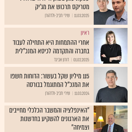
מטריקס תרכוש את מג'יק
11.03.2025
שירי חביב-ולדהורן
ראיון
אחרי ההתמחות היא התחילה לעבוד
בחברה והתקדמה לכיסא המנכ"לית
01.02.2025
דורון אביגד
115 מיליון שקל בעשור: הדוחות חשפו
את המנכ"ל המתוגמל בבורסה
11.03.2024
שירי חביב-ולדהורן
"האינפלציה והמשבר הכלכלי מחייבים
את הארגונים להשקיע בחדשנות
וצמיחה"