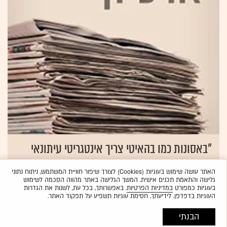
"באסונות כמו בהאיטי צריך אינטגריטי עיתונאי
אבל גם יושר אנושי"
האתר עושה שימוש בעוגיות (Cookies) לצורך שיפור חוויית המשתמש, ניתוח נתוני
09.02.2010
לי-אור אברבך
גלישה והתאמת תכנים אישית. המשך הגלישה באתר מהווה הסכמה לשימוש
בעוגיות כמפורט
במדיניות הפרטיות
. באפשרותך, בכל עת, לשנות את הגדרות
העוגיות בדפדפן. לידיעתך, חסימת עוגיות תשפיע על תפקוד האתר.
הבנתי