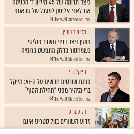
כיצד תרומה של 45 מיליון ד' הכניסה
את לארי אליסון למעגל של טראמפ
{19}
The Wall Street Journal
ולדימיר פוטין
פוטין ניצב בפני משבר פוליטי
כשמחסור בדלק מתפשט ברוסיה
{19}
The Wall Street Journal
מייקל ברי
פותח שורטים חדשים על ה-AI: מייקל
ברי מזהיר מפני "תחילת הסוף"
{19}
The Wall Street Journal
וול סטריט
מדוע השוורים בוול סטריט אינם
חוששים ממחירי המניות הגבוהים