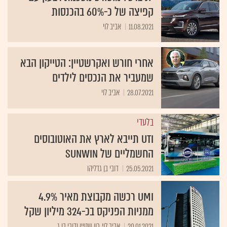
קפיצה של כ-60% בהכנסות
11.08.2021
אביב לוי
אחרי חורש ואקרשטיין: הטייקון הבא
שמעביר את הנכסים לילדים
28.07.2021
אביב לוי
בלעדי
UTI תייבא לארץ את האוטובוסים
החשמליים של SUNWIN
25.05.2021
דובי בן גדליהו
UMI רכשה מקבוצת מאיר 4.9%
ממניות הפניקס בכ-324 מיליון שקל
20.01.2021
אביב לוי, רון שטיין ודובי בן ג ...