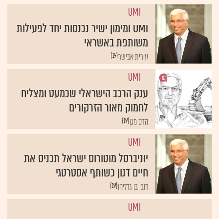
UMI
UMI ומימון ישיר נכנסות יחד לפעילות
משותפת באשראי
{19}
עירית אבישר
UMI
ענק הרכב הישראלי שכמעט ומצליח
לחמוק מאור הזרקורים
{19}
הדס מגן
UMI
יוניברסל מוטורוס ישראל תכניס את
חיים דנון כשותף אסטרטגי
{19}
דובי בן גדליהו
UMI