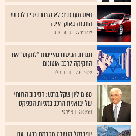
UMI מעדכנת: לא נגרמו נזקים לרכוש
החברה באוקראינה
27.02.2022
שירות גלובס
חברות הביטוח מאיימות "לתקוע" את
החקיקה לרכב אוטונומי
20.01.2022
דובי בן גדליהו
80 מיליון שקל ברגע: הסיבוב הרווחי
של יבואנית הרכב במניות הפניקס
19.10.2021
אביב לוי
יוניברסל מוטורס מסכמת רבעון עם