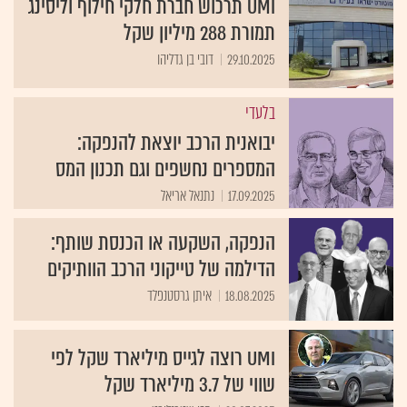
UMI תרכוש חברת חלקי חילוף וליסינג
תמורת 288 מיליון שקל
29.10.2025
דובי בן גדליהו
בלעדי
יבואנית הרכב יוצאת להנפקה:
המספרים נחשפים וגם תכנון המס
17.09.2025
נתנאל אריאל
הנפקה, השקעה או הכנסת שותף:
הדילמה של טייקוני הרכב הוותיקים
18.08.2025
איתן גרסטנפלד
UMI רוצה לגייס מיליארד שקל לפי
שווי של 3.7 מיליארד שקל