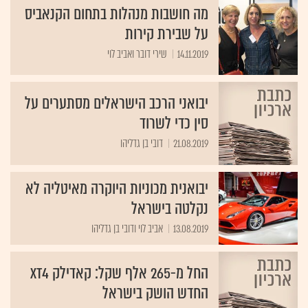
מה חושבות מנהלות בתחום הקנאביס
על שבירת קירות
14.11.2019
שירי דובר ואביב לוי
יבואני הרכב הישראלים מסתערים על
סין כדי לשרוד
21.08.2019
דובי בן גדליהו
יבואנית מכוניות היוקרה מאיטליה לא
נקלטה בישראל
13.08.2019
אביב לוי ודובי בן גדליהו
החל מ-265 אלף שקל: קאדילק XT4
החדש הושק בישראל