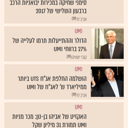
סימני שחיקה במכירות יבואניות הרכב
ברבעון השלישי של 2017
{19}
אביב לוי
UMI
הדולר וההתייעלות תרמו לעלייה של
27% ברווחי UMI
{19}
קובי ישעיהו
UMI
הושלמה החלפת אג"ח UTS ביותר
ממיליארד ש' לאג"ח של UMI
{19}
אביב לוי
UMI
האקזיט של אביהו בן-נון: מכר מניות
UMI תמורת 31 מיליון שקל