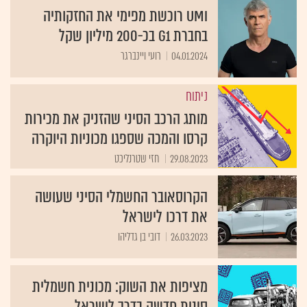
UMI רוכשת מפימי את החזקותיה
בחברת G1 בכ-200 מיליון שקל
04.01.2024
רועי ויינברגר
ניתוח
מותג הרכב הסיני שהזניק את מכירות
קרסו והמכה שספגו מכוניות היוקרה
29.08.2023
חזי שטרנליכט
הקרוסאובר החשמלי הסיני שעושה
את דרכו לישראל
26.03.2023
דובי בן גדליהו
מציפות את השוק: מכונית חשמלית
סינית חדשה בדרך לישראל