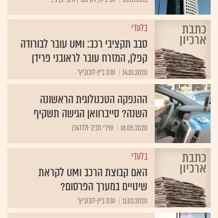
בלעדי
סבב תקציבי רכב: UMI עובר לבורודה
קפלן, המזרח עובר לראובני פרידן
14.10.2020
ענת ביין-לובוביץ'
ההנפקה הטכנולוגית הראשונה
השנה? סייברוואן הגישה תשקיף
18.05.2020
שירי חביב-ולדהורן
בלעדי
האם קבוצת הרכב UMI לקראת
שינויים במערך הפרסום?
11.02.2020
ענת ביין-לובוביץ'