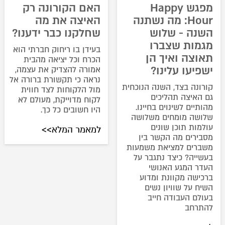
מפגש Happy
האם הקורונה רק
Hour: מה נשתנה
האיצה את מה
השנה - שלוש
שחלקנו כבר ידענו?
מגמות שצברו
בעידן בו ריחוק חברתי הוא
תאוצה ואיך הן
הכרח וכל יציאה מהבית
ישפיעו עלינו?
אמורה להצדיק את עצמה,
נראה כי תקשורת ברורה אל
קורונה בצד, השנה הנוכחית
מול הלקוחות לצד חווית
גם האיצה תהליכים
לקוח מדוייקת, מעולם לא
מהותיים לשינוים בחיינו.
היו חשובים כל כך.
שלושה מומחים משלושה
עולמות תוכן שונים
למאמר המלא>>
מסבירים מה הקשר בין
משברים למציאת משמעות
בעשייה? כיצד נתגבר על
העדר המגע האנושי
ברכישה מקוונת ומדוע
השיח על שוויון נשים
בעולם העבודה חייב
להתרחב