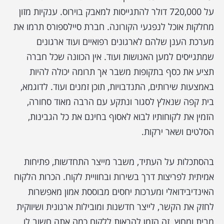
על 720,000 דולר להתגייסות למאבק בוירוס. ענקיות מזון
מחלקות אוכל לנפגעי הקורונה. חברת סיילספורס תרמו את
מערכת הענן שלהם לארגונים רפואיים ועוד ארגונים
שמתגייסים למען האנושות ועוד. אין הכוונה שכל חברה
תציע את כסף בתקופות משבר אך תרומה יכולה להיות
באמצעות שירותים, התנדבויות, תוכן זמנים ועוד. לדוגמא,
בית קפה שנאלץ לסגור ונתקע עם הרבה מאוד סחורה,
הזמין את לקוחותיו לבוא לאסוף בחינם את כל הגבינות,
הסלטים ושאר ירקות.
בהסתכלות על העתיד, משבר מייצר התחדשות, פתיחות
אמיתית לפריצות דרך בשירות ובחוויית לקוח. הכרות הלקוח
האינדיבידואלי ומערכות יחסים מבוססת אמון מאפשרות
לחזק את הקשר, לייצר חדשנות ומובילות ארגונית ושיווקית
מבית ומחוץ. זה הזמן להראות ללקוח כמה אתה חשוב לו