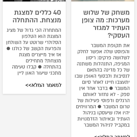
משחק של שלוש
40 כללים למצגת
מערכות: מה צופן
מנצחת. ההתחלה
העתיד למגזר
המתחרה הכי גדול של מציג
העסקי?
המצגת הוא הטלפון
הסלולרי שרוטט על השולחן
את תקופת המשבר
והפרעת הקשב של כולנו ●
והפוסט שלה אפשר לחלק
אז איך מייצרים מצגת
לשלושה פרקים: ריסון
מנצחת? מתחילים
המגיפה, התנהלות משתנה
בהתחלה ● קבלו טעימה
של כל מדינה בהתאם
מתכני שיעור האון ליין
לנסיבות ולבסוף האופן שבו
יתעצבו חיינו לאחר סיום
למאמר המלא>>
המשבר ● בדבר אחד אין
ספק - לא נחזור לאותם
הרגלים ודפוסי פעילות של
טרום המשבר ● המרוויחים
יהיו אלו שיעסקו בניהול
העתיד ובאיתור הזדמנויות
במקביל לניהול המשבר
למאמר המלא>>