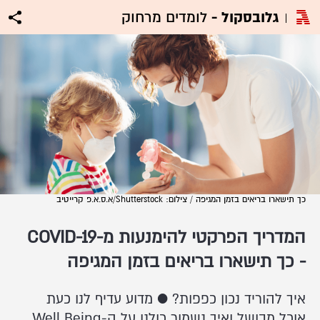
גלובסקול -
לומדים מרחוק
כך תישארו בריאים בזמן המגיפה / צילום: Shutterstock/א.ס.א.פ קרייטיב
המדריך הפרקטי להימנעות מ-COVID-19
- כך תישארו בריאים בזמן המגיפה
איך להוריד נכון כפפות? ● מדוע עדיף לנו כעת
אוכל מבושל ואיך נשמור כולנו על ה-Well Being