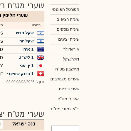
שערי מט"ח רצ
הפורטל הפיננסי
שערי חליפין מ
שע"ח רציפים
מטבע
סי
שע"ח נוספים
שקל חדש
LS
שע"ח יציגים
שקל יורו
LS
אירו/דולר
1 אירו
SD
1 ליש"ט
SD
דולר/שקל
1 ין יפני
PY
מחשבון מט"ח
1 פרנק שוויצרי
HF
שערים מצטלבים
נכון ל- 08/08/2026 03:00
שערי ריביות
נגזרות מט"ח
ני"ע צמודי מט"ח
שערי מט"ח יצי
בנק ישראל
ה