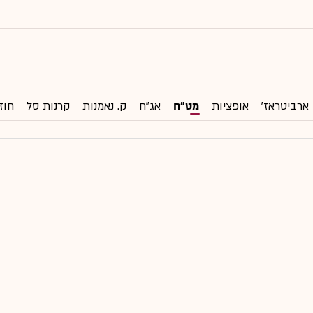
ארביטראז'
אופציות
מט"ח
אג"ח
ק. נאמנות
קרנות סל
חוז