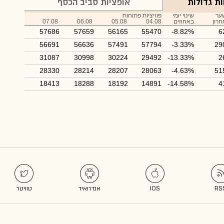
ות גדולות
אופציות סביב הכסף
ער
שינוי יומי
פוזיציות פתוחות
חרון
באחוזים
04.08
05.08
06.08
07.08
57686
57659
56165
55470
-8.82%
6
56691
56636
57491
57794
-3.33%
29
31087
30998
30224
29492
-13.33%
2
28330
28214
28207
28063
-4.63%
51
18413
18288
18192
14891
-14.58%
4