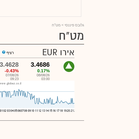
גלובס פיננסי
> מט"ח
מט"ח
אירו EUR
רציף
י
3.4628
3.4686
-0.43%
0.17%
07/08/26
08/08/26
09:23
03:00