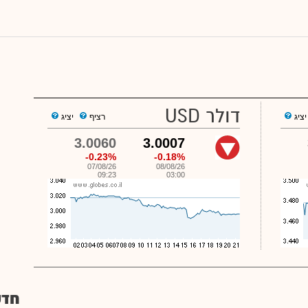
דולר USD
ציג
רציף
יציג
3.0060
3.0007
-0.23%
-0.18%
07/08/26
08/08/26
09:23
03:00
חדש