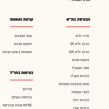
חזרה למעלה
הבורסה בת"א
קרנות נאמנות
מדדי ת"א
אתר הקרנות
הרכב ת"א 35
חיפוש קרנות
הרכב ת"א 125
השוואה ביצועי קרנות
ציטוטי מניות
אתר המעו"ף
בורסות בחו"ל
נגזרות מעו"ף
מפת פוזיציות פתוחות
מדדים
כתבי אופציה
בורסות בעולם
נגזרות דולר
מניות מבורסת NYSE
נגזרות אירו