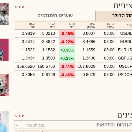
יפים
עוד
ול הדולר
שערים מצטלבים
עדכון
שער
שינוי
גבוה
נמוך
מול
אחרון
אחרון
יומי
יומי
יומי
2.9819
3.0213
3.0007
03:00
USDI
-0.45%
3.4414
3.4842
3.4686
03:00
EURI
-0.22%
1.1522
1.1582
1.1559
03:00
EURU
+0.30%
1.3434
1.3509
1.3490
03:00
GBPU
+0.28%
156.6520
158.5760
157.8029
03:00
USDJ
-0.41%
0.8056
0.8129
0.8079
03:00
USDC
-0.46%
גים
עוד
עברות והמחאות