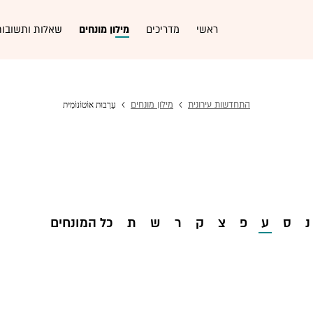
ראשי
מדריכים
מילון מונחים
שאלות ותשובות
התחדשות עירונית
מילון מונחים
עַרְבוּת אוֹטוֹנוֹמִית
נ
ס
ע
פ
צ
ק
ר
ש
ת
כל המונחים