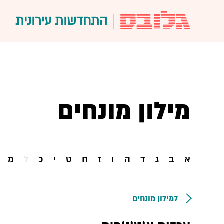
התחדשות עירונית
מילון מונחים
א
ב
ג
ד
ה
ו
ז
ח
ט
י
כ
ל
מ
למילון מונחים