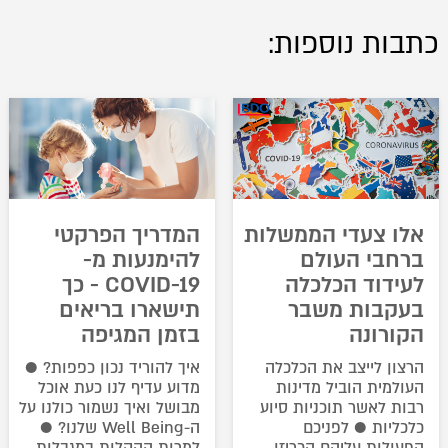
כתבות נוספות:
אלו צעדי הממשלות
המדריך הפרקטי
ברחבי העולם
להימנעות מ-
לעידוד הכלכלה
COVID-19 - כך
בעקבות משבר
תישארו בריאים
הקורונה
בזמן המגיפה
הרצון לייצב את הכלכלה
איך להוריד נכון כפפות? ●
העולמית הוביל מדינות
מדוע עדיף לנו כעת אוכל
רבות לאשר תוכניות סיוע
מבושל ואיך נשמור כולנו על
כלכליות ● לפניכם
ה-Well Being שלנו? ●
הפעולות עליהם הכריזו
למרות ההקלות במגבלות