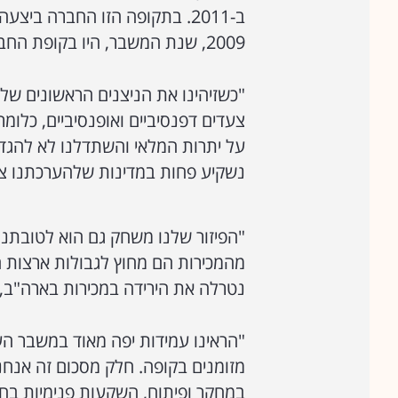
2009, שנת המשבר, היו בקופת החברה כמדיניות מכוונת 3.2 מיליארד דולר מזומן.
"כשזיהינו את הניצנים הראשונים של 
צעדים דפנסיביים ואופנסיביים, כלומ
על יתרות המלאי והשתדלנו לא להגדי
נשקיע פחות במדינות שלהערכתנו צפ
מהמכירות הם מחוץ לגבולות ארצות 
נטרלה את הירידה במכירות בארה"ב,
מזומנים בקופה. חלק מסכום זה אנח
במחקר ופיתוח, השקעות פנימיות בח