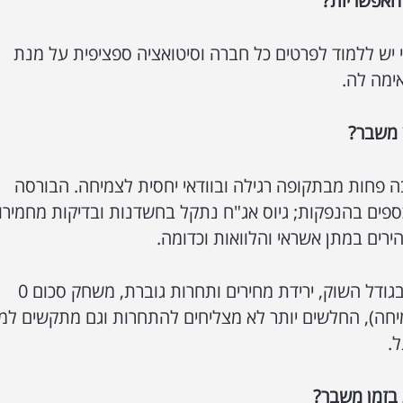
 האפשריות?
כי יש ללמוד לפרטים כל חברה וסיטואציה ספציפית על מנת
ימה לה.
 משבר?
בה פחות מבתקופה רגילה ובוודאי יחסית לצמיחה. הבורסה
ספים בהנפקות; גיוס אג"ח נתקל בחשדנות ובדיקות מחמירו
רים במתן אשראי והלוואות וכדומה.
- סטגנציה, התכווצות בגודל השוק, ירידת מחירים ותחרות גוברת, משחק סכום 0
מיחה), החלשים יותר לא מצליחים להתחרות וגם מתקשים למ
ל.
 בזמן משבר?