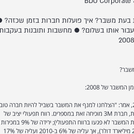
ת בעת משבר? איך פועלות חברות בזמן שכזה? ●
 לעבור אותו בשלום? ● מחשבות ותובנות בעקבות
משבר?
מנכ"ל 3M, שהתראיין בתחילת 2010, אמר: "הצלחנו למנף את המשבר בשביל להיות חברה טו
יותר, ויצאנו מחוזקים". מבחינה עסקית, חברת 3M מוכיחה זאת במספרים. רווח תפעולי יציב של
20%-21% בשנים 2008-2011 (שנות המשבר לא פגעו ברווח התפעולי); ירידה של 9% במכירות
2009 (לעומת מכירות 2008 - ל-25.2 מיליארד דולר), אך עליה של 6% ב-2010 ועליה של 17%