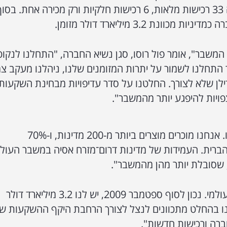
ב-2011. בתקופה הזו החברה ביצעה 33 רכישות מלאות, 6 רכישות חלקיות ורק מכירה אחת. בס
המשבר", אומר פול רוסו, סגן נשיא החברה, "התחלנו לנקוט
ר התחלנו לשמור על יתרות המזומנים שלנו, ניהלנו מעקב צמ
לן שלא לצורך. החלטנו על סדר עדיפויות מבחינת השקעות:
ויות להיפגע יותר מהמשבר".
"הפיזור שלנו משחק גם הוא לטובתנו. אנחנו מוכרים מוצרים ביותר מ-200 מדינות, ו-70%
הברית. העמידות של מדינות דרום־מזרח אסיה במשבר העולמ
 שסובלת יותר מהן מהמשבר".
"הראינו עמידות יפה מאוד במשבר העולמי. נכון לסוף ספטמבר 2009, יש לנו 3.2 מיליארד דולר
נו בהחלט מתכוונים לנצל לצורך הרחבת היקף ההשקעות של
ברה ורכישות חדשות".