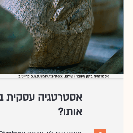
אסטרטגיה בזמן משבר / צילום: Shutterstock/א.ס.א.פ קרייטיב
אסטרטגיה עסקית בז
אותו?