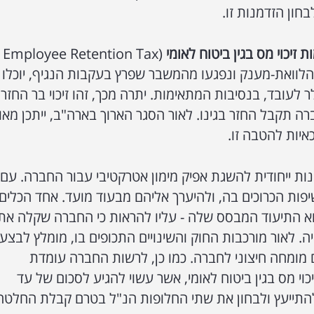
חון הזדמנות זו.
זיכוי מס בגין ביטוח לאומי
(Employee Retention Tax
קבל הלוואת-מענק ונפגעו מהמשבר שפרץ בעקבות הנגיף, יוכלו
זיכוי מס בסך של עד 5,000 דולר לעובד, בנסיבות המתאימות. יתרה מכך, זהו זיכוי בר החזר,
ה תקבל החזר בגינו. לאור הסגר הארוך בארה"ב, ייתכן מאו
יות להטבה זו.
ות ייחודית להשגת אפיק מימון אטרקטיבי עבור החברה. עם
שיפות הכרוכים בה, ולהיערך אליהם מבעוד מועד. אחד הכלים
א התיעוד המבסס שלה - עליו להראות כי החברה שקלה את
ה. לאור מורכבות החוק והשינויים התכופים בו, מומלץ לבצע
ם מומחה חיצוני לחברה. כמו כן, לרשות החברה עומדת
וי מס בגין ביטוח לאומי, אשר עשוי להגיע לסכום של עד