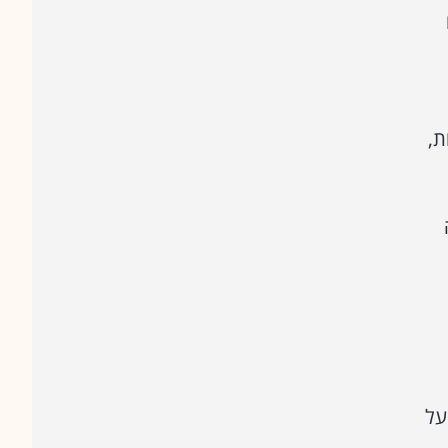
ת,
על