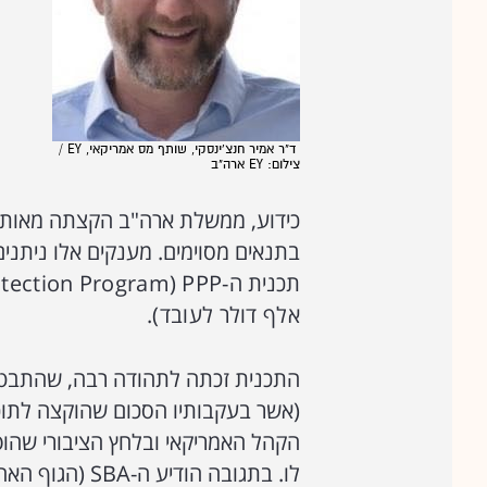
ד"ר אמיר חנצ'ינסקי, שותף מס אמריקאי, EY /
צילום: EY ארה"ב
כידוע, ממשלת ארה"ב הקצתה מאות מ
בתנאים מסוימים. מענקים אלו ניתני
תכנית
ה-
PPP)
tection Program)
אלף דולר לעובד).
התכנית זכתה לתהודה רבה, שהתבט
(אשר בעקבותיו הסכום שהוקצה לתוכ
הקהל האמריקאי ובלחץ הציבורי שהופע
לו. בתגובה הוד