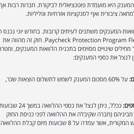
מענק היא מועמדת פוטנציאלית לביקורת. חברות רבות אף
אה ציבורית ואף לסנקציות אזרחיות ופליליות.
לוואות-המענקים משתנים לעיתים קרובות. בחודש יוני נכנס ח
חדש לתוקף: Paycheck Protection Program Flexibility Act of 2020. חוק זה מהווה את
חילים שינויים מסוימים בתכנית הלוואות המענקים, ומטרת
 לנצל את כספי המענקים:
:
על 60% מסכום המענק לשמש לתשלום הוצאות שכר,
פים:
ככלל, ניתן לנצל את כספי ההלוואה במשך 24 שב
בדצמבר 2020, כמוקדם מביניהם (חברה שקיבלה את ההלוואה לפני כניסת החוק
מדה על 8 שבועות מיום קבלת ההלוואה).