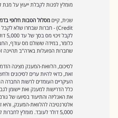
מומלץ לפנות לקבלת ייעוץ על מנת לב
שנית, קיים
מסלול הטבות חלופי בדמות 
Credit) - חברות שבחרו שלא ל
לקבל 
כלומר, במידה ששולם מס עודף, החבר
שחברות הפועלות בארה"ב תהיינה זכא
לסיכום, הלוואת-המענק מציגה הזדמנ
זאת, כדאי להיות ערים לסיכונים ולח
העיקריים העומדים לרשות החברה הו
כלל הדרישות למענק ואת יישומן לגבי
את האנליזה והתיעוד בסיועו של גור
אלטרנטיבה להלוואת-המענק, והיא זיכ
5,000 דולר לעובד. מומלץ לחברות להתייעץ ולבחון את שתי החלופות הנ"ל בטרם קבלת החלטה.