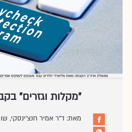
ממשלת ארה"ב הקצתה מאות מליארדי דולרים עבור מענקים לעסקים אמריקאים / צילום: Shutterstock/א
"מקלות וגזרים" בק
מאת: ד"ר אמיר חנצ'ינסקי, שות