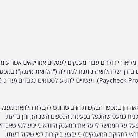
ליארדי דולרים עבור מענקים לעסקים אמריקאים אשר עומד
ם בדרך של הלוואה ניתנת למחילה ("הלוואת-מענק") במסג
Paycheck Pro
, ועשויים 
אה הן במספר הבקשות הרב שהוגש לקבלת הלוואת-מענק
נית כמעט שהוכפל בפעימת הכספים השניה), והן בדעת
ל על הממשל לייעל את המענק ולוודא כי יגיע למי שאכן זק
יע ה-SBA (הגוף האחראי לחלוקת המענקים) כי יבצע ביקורות לפי שיקול דעתו,