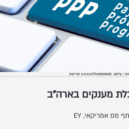
.ס.א.פ קרייטיב
בלת מענקים בארה"ב
ף מס אמריקאי, EY