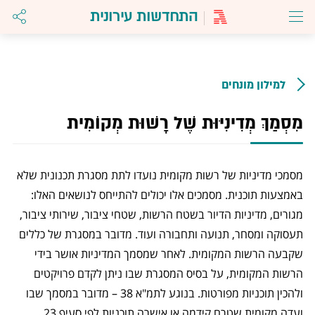
התחדשות עירונית
למילון מונחים
מִסְמַךְ מְדִינִיּוּת שֶׁל רָשׁוּת מְקוֹמִית
מסמכי מדיניות של רשות מקומית נועדו לתת מסגרת תכנונית שלא
באמצעות תוכנית. מסמכים אלו יכולים להתייחס לנושאים האלו:
מגורים, מדיניות הדיור בשטח הרשות, שטחי ציבור, שירותי ציבור,
תעסוקה ומסחר, תנועה ותחבורה ועוד. מדובר במסגרת של כללים
שקבעה הרשות המקומית. לאחר שמסמך המדיניות אושר בידי
הרשות המקומית, על בסיס המסגרת שבו ניתן לקדם פרויקטים
ולהכין תוכניות מפורטות. בנוגע לתמ"א 38 – מדובר במסמך שבו
ועדה מקומית שטרם קידמה או אישרה תוכניות לפי סעיף 23