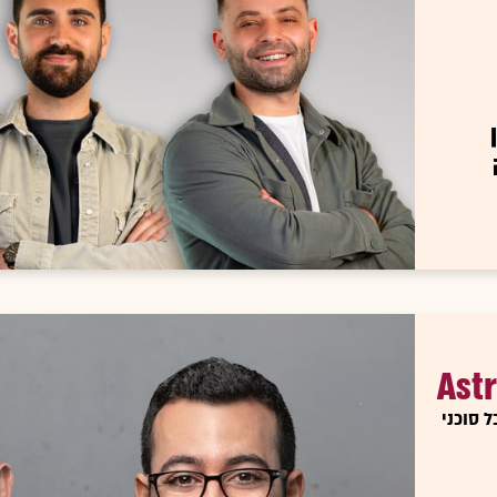
ן
Astr
 סוכני