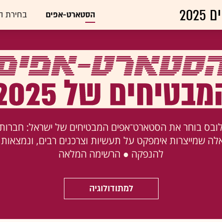
הסטארט-אפים
בחירת ה
שנה ה־19 שגלובס בוחר את הסטארט־אפים המבטיחים של ישראל: חבר
אלה שמייצרות אימפקט על תעשיות וצרכנים רבים, ונמצאות
להנפקה ● הרשימה המלאה
למתודולוגיה