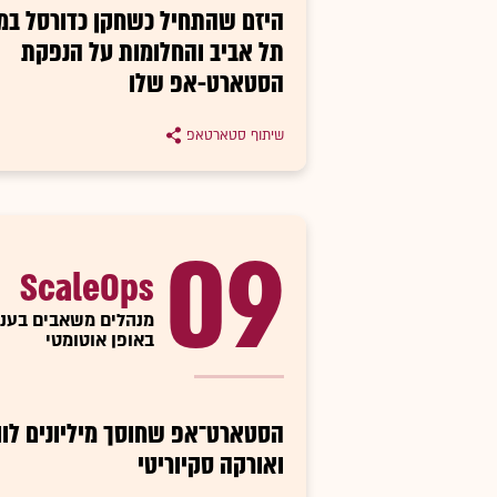
היזם שהתחיל כשחקן כדורסל במ
תל אביב והחלומות על הנפקת
הסטארט-אפ שלו
שיתוף סטארטאפ
09
ScaleOps
מנהלים משאבים בענן
באופן אוטומטי
הסטארט־אפ שחוסך מיליונים לווי
ואורקה סקיוריטי