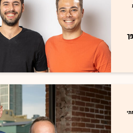
פך
תי