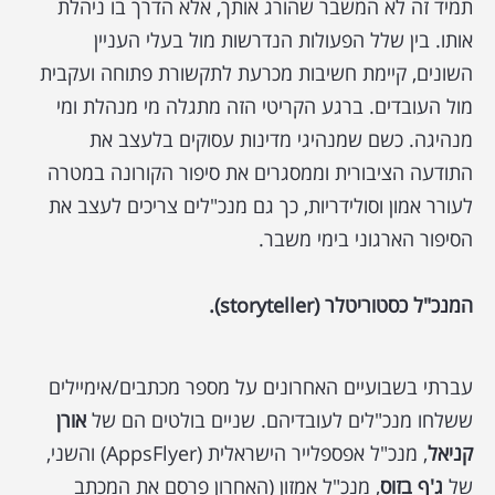
תמיד זה לא המשבר שהורג אותך, אלא הדרך בו ניהלת
אותו. בין שלל הפעולות הנדרשות מול בעלי העניין
השונים, קיימת חשיבות מכרעת לתקשורת פתוחה ועקבית
מול העובדים. ברגע הקריטי הזה מתגלה מי מנהלת ומי
מנהיגה. כשם שמנהיגי מדינות עסוקים בלעצב את
התודעה הציבורית וממסגרים את סיפור הקורונה במטרה
לעורר אמון וסולידריות, כך גם מנכ"לים צריכים לעצב את
הסיפור הארגוני בימי משבר.
המנכ"ל כסטוריטלר (storyteller).
עברתי בשבועיים האחרונים על מספר מכתבים/אימיילים
ששלחו מנכ"לים לעובדיהם. שניים בולטים הם של
אורן
קניאל
, מנכ"ל אפספלייר הישראלית (AppsFlyer) והשני,
של
ג'ף בזוס
, מנכ"ל אמזון (האחרון פרסם את המכתב