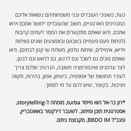
כעת, כשעיני העובדים ובני משפחותיהם נשואות אליכם
המנהיגים הארגוניים, חשוב שהעובדים 'יחושו' אתכם ויראו
אתכם. ודאו שאתם מתקשרים את המסר לעתים קרובות
(לפחות פעם-פעמיים בשבוע) ובאמצעים שונים (שיחות
וידיאו, אימיילים, שיחות טלפון, משלוח שי קטן לבתים). ודאו
שאתם פונים גם לשכל וגם לרגש, גם לראש וגם לבטן.
לצד עדכונים ואינפורמציה חשובה, הנרטיב שלכם צריך
לעורר תחושות של אמפטיה, ביטחון, אמון, בהירות, תקווה
ויציבות. בקיצור, שיש להם על מי לסמוך.
*רון בר-אל הוא מייסד turba, מומחה ל-storytelling,
אסטרטגית תוכן ומיתוג. לשעבר דירקטור באאוטבריין,
ומנכ"ל BBDO IM, מקבוצת גיתם.