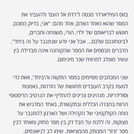
בזוס המיליארדר מנסה ל'רדת אל העם' ולהעביר את
המסר שהוא כאחד האדם, אחד מהם: "אני, בדיוק כמוכם,
חושש לבריאותם של ילדי, הורי, משפחה וחברים,
לביטחונכם שלכם... אבל אני יודע שנתגבר על זה ביחד".
הדברים מבססים את המסר שהקורונה אינה מבדילה בין
עשיר מופלג למרוויח שכר מינימום.
שני המכתבים מסיימים במסר התקווה וה'ביחד', וזאת כדי
לטעת בקרב העובדים תחושות של הזדהות, נאמנות
וסולידריות. מנהיגים צריכים להחליף את הנרטיב הדיסטופי
הרווח בחברה הכללית ובתקשורת, באחד המדגיש את
כוחה הקולקטיבי של הקהילה ושל הארגון להתגבר על
מצוקות. זה ללכת על חבל דק בין מסר מחזק ומאחד לבין
מסר 'ורוד' המנותק מהמציאות. שימו לב לניואנסים.