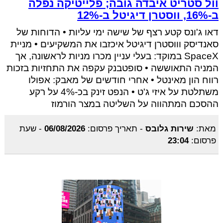
וול סטריט איבדה גובה; פלייטיקה נפלה
ב-16%, ווסטרן דיגיטל ב-12%
דאו ג'ונס קטע רצף של שישה ימי עליות • הדוחות של
סאנדיסק וווסטרן דיגיטל איכזבו את המשקיעים • מניית
SpaceX במוקד: בעלי עניין מכרו מניות לראשונה, אך
המניה התאוששה • סופטבנק עקפה את התחזיות בזכות
רווח הון מאינטל • אחרי חודשים של מאבק: אפולו
משתלטת על איזי ג'ט • הנפט זינק בכ-4% על רקע
ההסכם המתהווה על השליטה במצר הורמוז
מאת:
שירות גלובס
-
תאריך פרסום:
06/08/2026
-
שעת
פרסום:
23:04