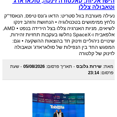
הישראליות: קאלטורה זינקה, סולאראדג'
וטאבולה צללו
נעילה מעורבת בוול סטריט: הדאו ג'ונס טיפס, הנאסד"ק
נלחץ ממימושים בטכנולוגיה • הנחושת והזהב זינקו
לשיאים, מניות האנרגיה צללו בצל הירידה בנפט • AMD,
אלפאבית ו-SpaceX נחלשו בעקבות תחזיות זהירות,
שינויים ניהוליים וזינוק חד בהוצאות ההשקעה • וגם:
המפגש החד בין הנפילות של סולאראדג' וטאבולה
לזינוק של קלטורה
מאת:
שירות גלובס
-
תאריך פרסום:
05/08/2026
-
שעת
פרסום:
23:14