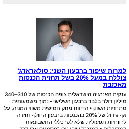
למרות שיפור ברבעון השני: סולאראדג'
צוללת במעל 20% בשל תחזית הכנסות
מאכזבת
ענקית האנרגיה הישראלית צופה הכנסות של 310–340
מיליון דולר בלבד ברבעון השלישי - נמוך משמעותית
מתחזיות השוק • הדיווח מחק חמישית משווי המניה, על
אף גידול של 20% בהכנסות ברבעון החולף וחזרה
לרווחיות תפעולית שלא לפי כללי החשבונאות
המקובלים • המנכ"ל שוקי ניר: "מסמנים אבן דרך