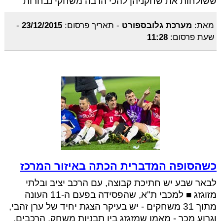
ששולחות את שחקניהן להכי הרבה משחקי נבחרות
מאת:
מערכת גלובספורט
-
תאריך פרסום:
23/12/2015
-
שעת פרסום:
11:28
כשהסופה המדברית הכתה באיזור המרכז
לבאר שבע יש חתיכת קבוצה, עם הרכב יציב ובלתי
מזוגזג ■ למכבי ת"א, שהפסידה בפעם ה-11 העונה
מתוך 31 משחקים - יש בעיקר הצגת יחיד של ערן זהבי,
וגרוע מכך - מאמן שמזגזג בין תבניות משחק, הרכבים,