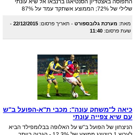
התפוסה באצטדיון הסנטיאגו ברנבאו אל שיא עונתי
שלילי של 72%; הממוצע אשתקד עמד על 87%
מאת:
מערכת גלובספורט
-
תאריך פרסום:
22/12/2015
-
שעת פרסום:
11:40
כיאה ל"משחק עונה": מכבי ת"א-הפועל ב"ש
עם שיא צפייה עונתי
הניצחון של הפועל ב"ש על האלופה בבלומפילד הביא
לערוץ 1 רייטינג ממוצע של 12.3% - הגבוה ביותר