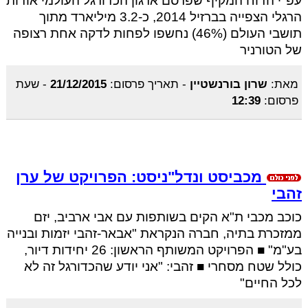
עפ"י הדוח המקיף שפרסם ארגון הכדורגל העולמי אודות
הרגלי הצפייה בברזיל 2014, כ-3.2 מיליארד מתוך
תושבי העולם (46%) נחשפו לפחות לדקה אחת רצופה
של הטורניר
מאת:
שרון בורנשטיין
-
תאריך פרסום:
21/12/2015
-
שעת
פרסום:
12:39
מכביסט ונדל"ניסט: הפרויקט של ערן
זהבי
כוכב מכבי ת"א הקים בשותפות עם אבי ארביב, יזם
ממזכרת בתיה, חברה הנקראת "אבאר-זהבי יזמות ובנייה
בע"מ" ■ הפרויקט המשותף הראשון: 26 יחידות דיור,
כולל שטח מסחרי ■ זהבי: "אני יודע שהכדורגל זה לא
לכל החיים"