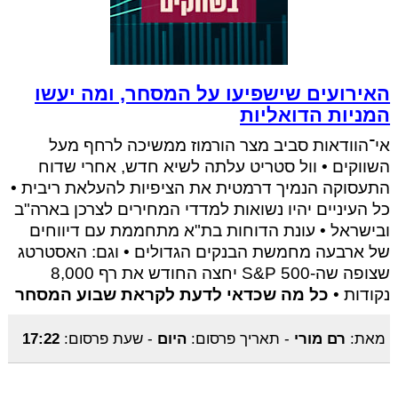
האירועים שישפיעו על המסחר, ומה יעשו
המניות הדואליות
אי־הוודאות סביב מצר הורמוז ממשיכה לרחף מעל
השווקים • וול סטריט עלתה לשיא חדש, אחרי שדוח
התעסוקה הנמיך דרמטית את הציפיות להעלאת ריבית •
כל העיניים יהיו נשואות למדדי המחירים לצרכן בארה"ב
ובישראל • עונת הדוחות בת"א מתחממת עם דיווחים
של ארבעה מחמשת הבנקים הגדולים • וגם: האסטרטג
שצופה שה-S&P 500 יחצה החודש את רף 8,000
נקודות •
כל מה שכדאי לדעת לקראת שבוע המסחר
מאת:
רם מורי
-
תאריך פרסום:
היום
-
שעת פרסום:
17:22