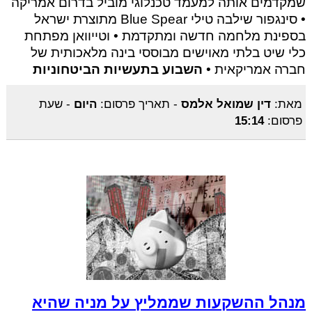
שמקדמים אותה למעמד טכנלוגי מוביל בדרום אמריקה
• סינגפור שילבה טילי Blue Spear מתוצרת ישראל
בספינת מלחמה חדשה ומתקדמת • וטייוואן מפתחת
כלי שיט בלתי מאוישים מבוססי בינה מלאכותית של
חברה אמריקאית •
השבוע בתעשיות הביטחוניות
מאת:
דין שמואל אלמס
-
תאריך פרסום:
היום
-
שעת
פרסום:
15:14
מנהל ההשקעות שממליץ על מניה שהיא