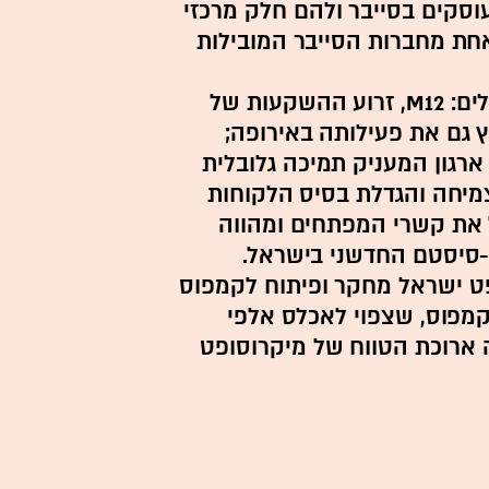
וסקים בסייבר ולהם חלק מרכזי
חת מחברות הסייבר המובילות
ממרכז הפיתוח בישראל פועלים: M12, זרוע ההשקעות של
גם את פעילותה באירופה;
Microsoft For Startup, ארגון המעניק תמיכה גלובלית
יחה והגדלת בסיס הלקוחות
Reacto המוביל את קשרי המפתחים ומהווה
-סיסטם החדשני בישראל.
פט ישראל מחקר ופיתוח לקמפוס
פוס, שצפוי לאכלס אלפי
 ארוכת הטווח של מיקרוסופט