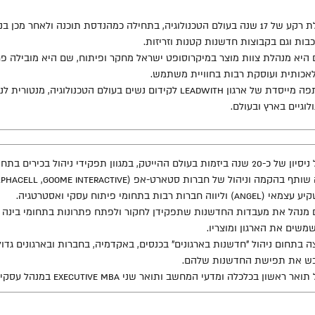
בעלת רקע של 17 שנה בעולם הטכנולוגיה, בתחילה כמהנדסת תוכנה ולאחר מ
בות וגם בקבוצות חדשנות קטנות וזריזות.
 היא מנהלת צוות מוצר במיקרוסופט ישראל מחקר ופיתוח, שם היא מובילה פרו
אכותית ועוסקת רבות בחוויית משתמש.
שותפה מייסדת של ארגון LeadWith לקידום נשים בעולם הטכנ
לוגיים בארץ ובעולם.
בעל ניסיון של כ-20 שנה ביזמות בעולם ההייטק, במגוון תפקידי ניהול בכי
angel) וליווה חברות רבות בתחומי פיתוח עסקי ואסטרטגיה.
ם מנהל את מעבדות החדשנות שתפקידן לחקור ולפתח פתרונות בתחומי בינה מ
משים את הארגון ומוצריו.
 בתחום ניהול "חדשנות בארגונים" בכנסים, באקדמיה, בחברות ובארגונים גדול
בש את תפישת החדשנות שלהם.
ר ראשון בכלכלה ומדעי המחשב ותואר שני Executive MBA במנהל עסקים עם התמחות בשיווק ופרסום.