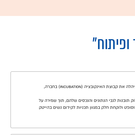
ופיתוח"
בעלת כ-20 שנות ניסיון בעולם ההיטק, מתוכן כעשר שנים במיקרוסופט. לאחרונה ניהלה את קבוצת האינקובציה (incubation) בחברה,
 תובנות לגבי הנתונים והנכסים שלהם, תוך שמירה על
וסופט ולוקחת חלק במגוון תכניות לקידום נשים בהייטק