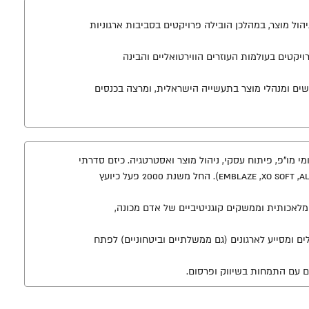
כן בניהול מוצר, במהלכן הובילה פרויקטים בסביבות ארגוניות
יקטים בעולמות העוזרים הווירטואליים והבינה
ולוגיה, מנטורית לנשים ומנהלי מוצר בתעשייה הישראלית, ומרצה בכנסים
רים בתחומי מו"פ, פיתוח עסקי, ניהול מוצר ואסטרטגיה. כיזם סדרתי
היה שותף בהקמה וניהול של חברות סטארט-אפ (Emblaze ,XO Soft ,AlphaCell ,GooMe Interactive). החל משנת 2000 פעל כיועץ
לאכותית וממשקים קוגניטיביים של אדם מכונה,
ים ומסייע לארגונים (גם ממשלתיים וביטחוניים) לפתח