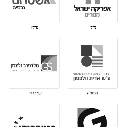
נדל"ן
נדל"ן
רפואה
עורכי דין