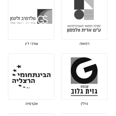
רפואה
עורכי דין
נדל"ן
אקדמיה