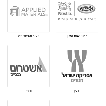
קמעונאות ומזון
ייצור וטכנולוגיה
נדל"ן
נדל"ן