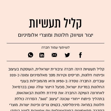
קליל תעשיות
יצור ושיווק חלונות ומוצרי אלומיניום
לשיתוף עמוד חברה
קליל תעשיות הינה חברה ציבורית ישראלית, העוסקת בעיצוב
ופיתוח חלונות, תריסים וקירות מסך מאלומיניום ומונה כ-320
עובדים. החברה נוסדה ב-1950 והיא מהמובילות בענף
החלונות במדינת ישראל, מפעל הייצור שלה שוכן בכרמיאל.
לאחרונה השיקה החברה את סידרת חלונות הבאוהאוס,
בתהליך פיתוח ייחודי שכונה "עיצוב 360°". הסדרה כוללת
חלונות במראה מינימליסטי, בקווים צרים ופינות ישרות. מוצרי
הסדרה מתאפיינים בפונקציונליות עם אפשרות לזיגוג בידודי