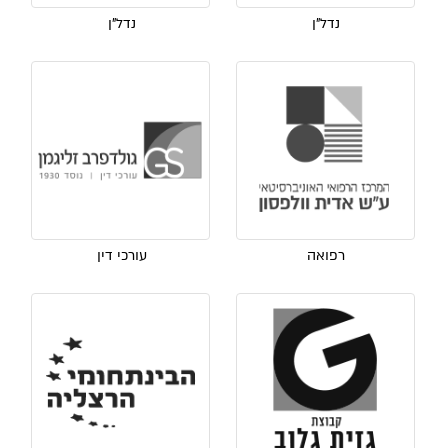
נדל"ן
נדל"ן
רפואה
עורכי דין