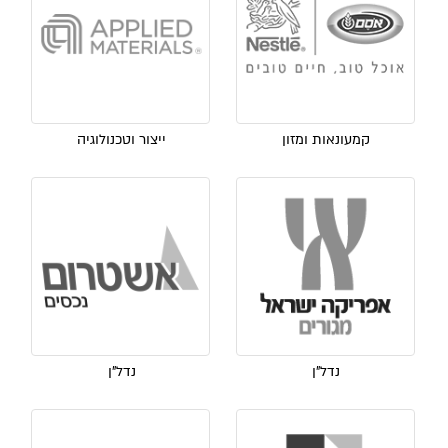
קמעונאות ומזון
ייצור וטכנולוגיה
נדל"ן
נדל"ן