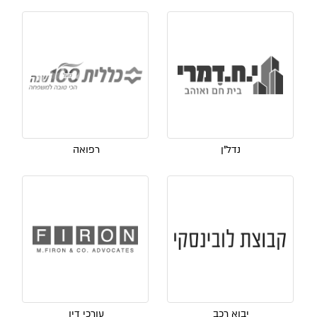
נדל"ן
רפואה
יבוא רכב
עורכי דין