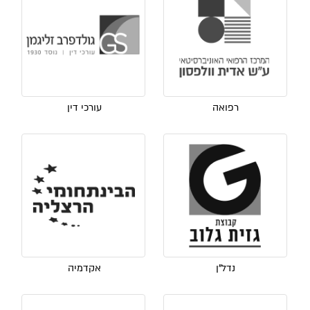
רפואה
עורכי דין
נדל"ן
אקדמיה