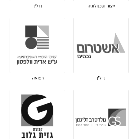
ייצור וטכנולוגיה
נדל"ן
נדל"ן
רפואה