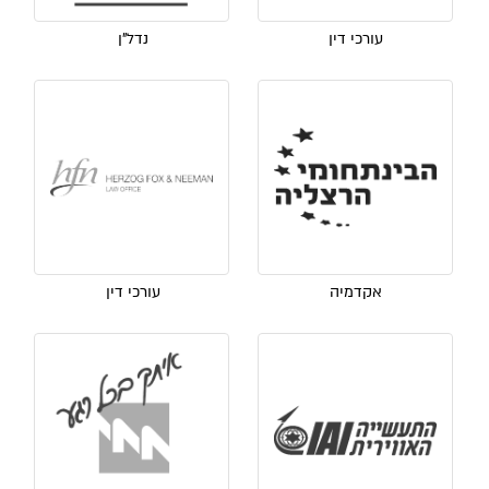
עורכי דין
נדל"ן
אקדמיה
עורכי דין