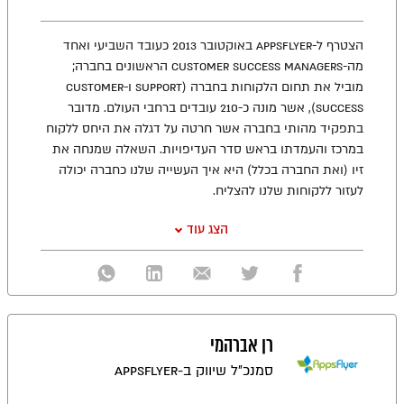
הצטרף ל-AppsFlyer באוקטובר 2013 כעובד השביעי ואחד
מה-Customer Success Managers הראשונים בחברה;
מוביל את תחום הלקוחות בחברה (Support ו-Customer
Success), אשר מונה כ-210 עובדים ברחבי העולם. מדובר
בתפקיד מהותי בחברה אשר חרטה על דגלה את היחס ללקוח
במרכז והעמדתו בראש סדר העדיפויות. השאלה שמנחה את
זיו (ואת החברה בכלל) היא איך העשייה שלנו כחברה יכולה
לעזור ללקוחות שלנו להצליח.
הצג עוד
רן אברהמי
סמנכ״ל שיווק ב-AppsFlyer