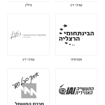
עורכי דין
נדל"ן
אקדמיה
עורכי דין