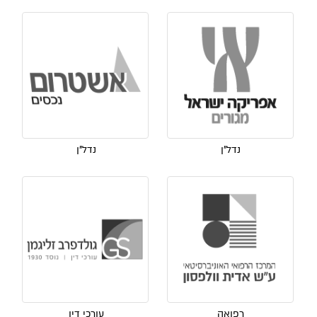
נדל"ן
נדל"ן
רפואה
עורכי דין