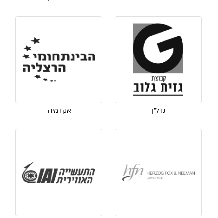
נדל"ן
אקדמיה