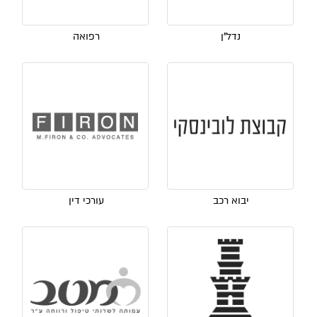
נדל"ן
רפואה
יבוא רכב
עורכי דין