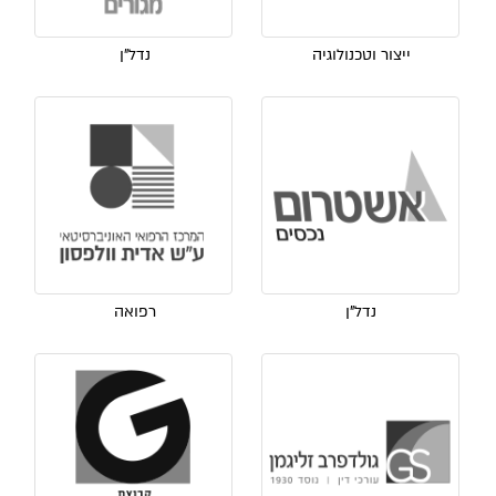
ייצור וטכנולוגיה
נדל"ן
נדל"ן
רפואה