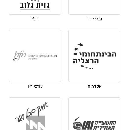
עורכי דין
נדל"ן
אקדמיה
עורכי דין