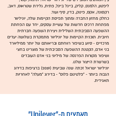
ליפטון, הלמנס, קליק, בייגל בייגל, פתית, גלידת שטראוס, דאב,
רקסונה, אקס, פינוק, בדין, סיף ועוד.
כחלק מחזון החברה ומתוך תפיסת הקיימות שלה, יוניליוור
מפתחת דרכים חדשות של עשיית עסקים, יחד עם הפחתת
ההשפעה הסביבתית השלילית ויצירת השפעה חברתית
חיובית. תוכנית הקיימות של יוניליוור מתמקדת בשלושה יעדים
מרכזיים - סיוע בשיפור רווחתם ובריאותם של יותר ממיליארד
בני אדם, הקטנת ההשפעה הסביבתית של מוצרינו בחצי
ושיפור מקורות הפרנסה של מיליוני בני אדם העובדים
בשרשרת הייצור שלנו.
יוניליוור ישראל זכתה שנה שביעית (2019) ברציפות בדירוג
הגבוה ביותר - "פלטינום פלוס" - בדירוג "מעלה" לאחריות
תאגידית.
מאמצים מ-
"Unilever"