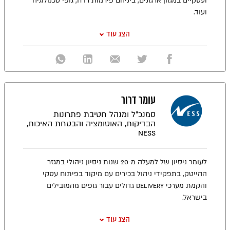
ועסקיים במגוון ארגונים, ביניהם פירמות רו"ח, גופי טכנולוגיה
ועוד.
הצג עוד
עומר דרור
סמנכ"ל ומנהל חטיבת פתרונות
הבדיקות, האוטומציה והבטחת האיכות,
NESS
לעומר ניסיון של למעלה מ-20 שנות ניסיון ניהולי במגזר
ההייטק, בתפקידי ניהול בכירים עם מיקוד בפיתוח עסקי
והקמת מערכי Delivery גדולים עבור גופים מהמובילים
בישראל.
הצג עוד