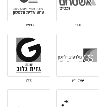
נדל"ן
רפואה
עורכי דין
נדל"ן