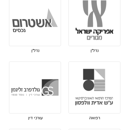
נדל"ן
נדל"ן
רפואה
עורכי דין