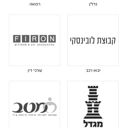
נדל"ן
רפואה
יבוא רכב
עורכי דין