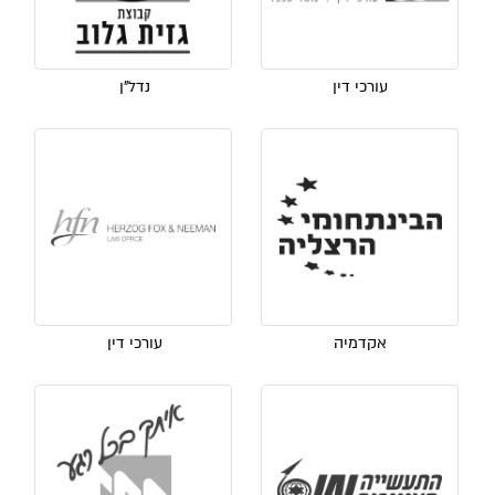
עורכי דין
נדל"ן
אקדמיה
עורכי דין