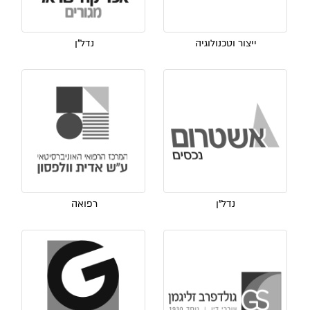
ייצור וטכנולוגיה
נדל"ן
נדל"ן
רפואה