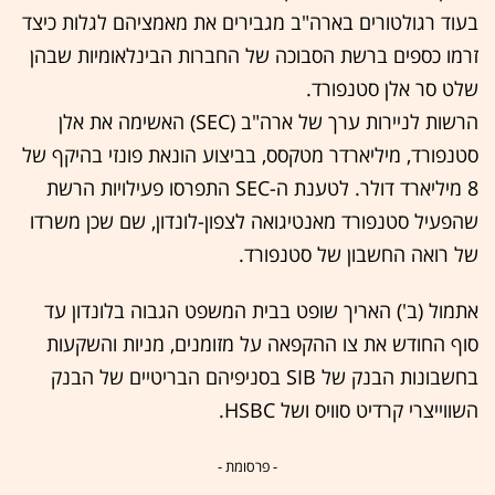
בעוד רגולטורים בארה"ב מגבירים את מאמציהם לגלות כיצד
זרמו כספים ברשת הסבוכה של החברות הבינלאומיות שבהן
שלט סר אלן סטנפורד.
הרשות לניירות ערך של ארה"ב (SEC) האשימה את אלן
סטנפורד, מיליארדר מטקסס, בביצוע הונאת פונזי בהיקף של
8 מיליארד דולר. לטענת ה-SEC התפרסו פעילויות הרשת
שהפעיל סטנפורד מאנטיגואה לצפון-לונדון, שם שכן משרדו
של רואה החשבון של סטנפורד.
אתמול (ב') האריך שופט בבית המשפט הגבוה בלונדון עד
סוף החודש את צו ההקפאה על מזומנים, מניות והשקעות
בחשבונות הבנק של SIB בסניפיהם הבריטיים של הבנק
השווייצרי קרדיט סוויס ושל HSBC.
- פרסומת -