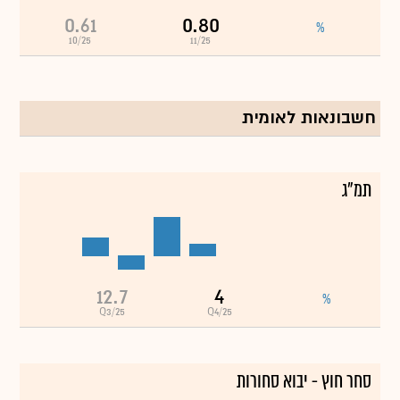
0.61
0.80
%
10/25
11/25
חשבונאות לאומית
תמ"ג
12.7
4
%
Q3/25
Q4/25
סחר חוץ - יבוא סחורות