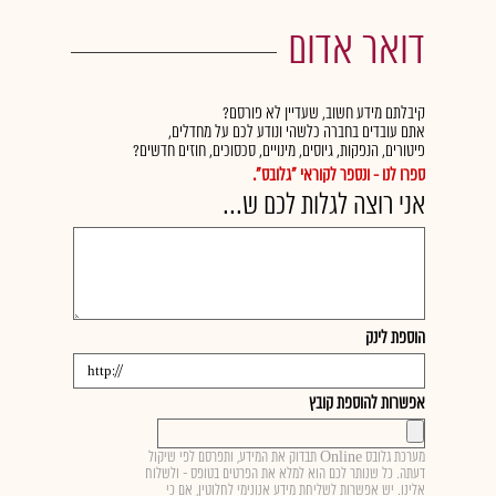
דואר אדום
קיבלתם מידע חשוב, שעדיין לא פורסם?
אתם עובדים בחברה כלשהי ונודע לכם על מחדלים,
פיטורים, הנפקות, גיוסים, מינויים, סכסוכים, חוזים חדשים?
ספרו לנו - ונספר לקוראי "גלובס".
אני רוצה לגלות לכם ש...
הוספת לינק
אפשרות להוספת קובץ
מערכת גלובס Online תבדוק את המידע, ותפרסם לפי שיקול
דעתה. כל שנותר לכם הוא למלא את הפרטים בטופס - ולשלוח
אלינו. יש אפשרות לשליחת מידע אנונימי לחלוטין, אם כי