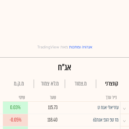
אנרגיה
‎ו‎
מתכות
אג"ח
קונצרני
מ.צמוד
מ.לא צמוד
מ.ק.מ
נייר ערך
שער
שינוי
^
עזריאלי אגח ט
115.73
0.03%
^
מז טפ הנפ אגח61
118.40
-0.05%