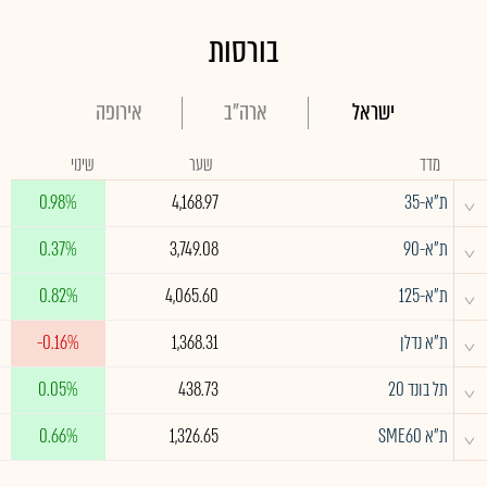
בורסות
ישראל
ארה"ב
אירופה
מדד
שער
שינוי
^
ת"א-35
4,168.97
0.98%
^
ת"א-90
3,749.08
0.37%
^
ת"א-125
4,065.60
0.82%
^
ת"א נדלן
1,368.31
-0.16%
^
תל בונד 20
438.73
0.05%
^
ת"א SME60
1,326.65
0.66%