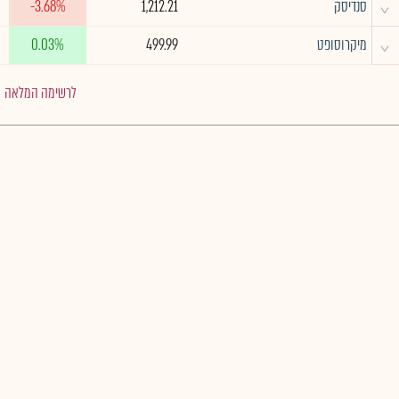
^
סנדיסק
1,212.21
-3.68%
^
מיקרוסופט
499.99
0.03%
לרשימה המלאה