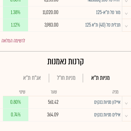
^
מור סל ת"א-125
11,020.00
1.38%
^
תכלית סל (40) ת"א 125
3,983.00
1.12%
לרשימה המלאה
קרנות נאמנות
מניות ת"א
מניות חו"ל
אג"ח ת"א
מניה
שער
שינוי
^
איילון מניות בנקים
561.42
0.80%
^
אילים מניות בנקים
364.09
0.74%
^
הראל מעו"ף בריבוע
804.97
0.66%