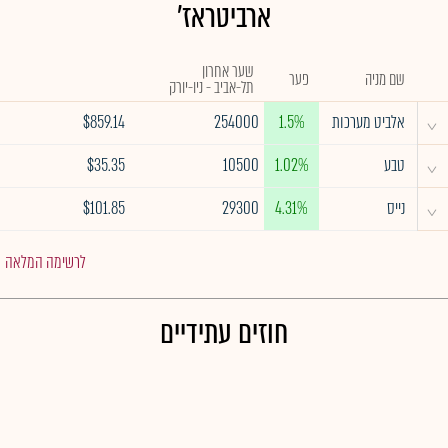
ארביטראז'
שער אחרון
שם מניה
פער
תל-אביב - ניו-יורק
^
אלביט מערכות
1.5%
254000
$859.14
^
טבע
1.02%
10500
$35.35
^
נייס
4.31%
29300
$101.85
לרשימה המלאה
חוזים עתידיים