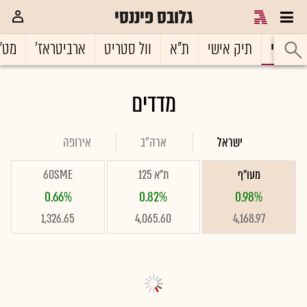
גלובס פיננסי
ראשי
תיק אישי
ת"א
וול סטריט
ארביטראז'
מט"
מדדים
ישראל
ארה"ב
אירופה
מעו"ף
ת"א 125
60SME
0.66%
0.82%
0.98%
1,326.65
4,065.60
4,168.97