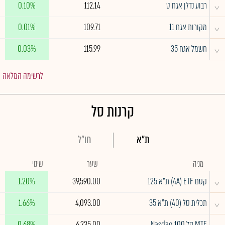
^
רבוע נדלן אגח ט
112.14
0.10%
^
מקורות אגח 11
109.71
0.01%
^
חשמל אגח 35
115.99
0.03%
לרשימה המלאה
קרנות סל
ת"א
חו"ל
מניה
שער
שינוי
^
קסם 4A) ETF) ת"א 125
39,590.00
1.20%
^
תכלית סל (40) ת"א 35
4,093.00
1.66%
^
MTF סל Nasdaq 100
6,235.00
0.68%