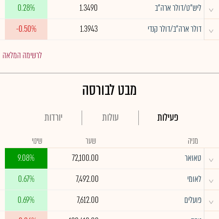
^
ליש"ט/דולר ארה"ב
1.3490
0.28%
^
דולר ארה"ב/דולר קנדי
1.3943
-0.50%
לרשימה המלאה
מבט לבורסה
פעילות
עולות
יורדות
מניה
שער
שינוי
^
טאואר
72,100.00
9.08%
^
לאומי
7,492.00
0.67%
^
פועלים
7,612.00
0.69%