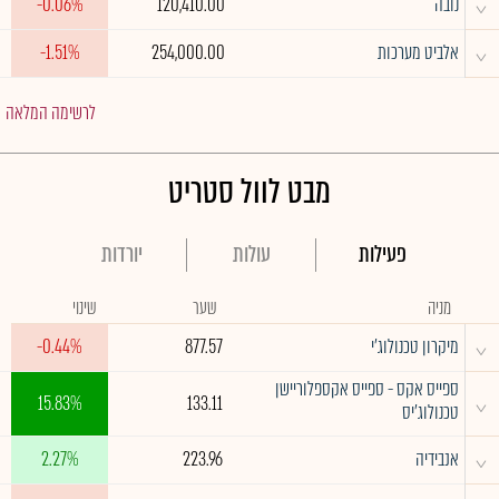
^
נובה
120,410.00
-0.06%
^
אלביט מערכות
254,000.00
-1.51%
לרשימה המלאה
מבט לוול סטריט
פעילות
עולות
יורדות
מניה
שער
שינוי
^
מיקרון טכנולוג'י
877.57
-0.44%
ספייס אקס - ספייס אקספלוריישן
^
15.83%
133.11
טכנולוג'יס
^
אנבידיה
223.96
2.27%