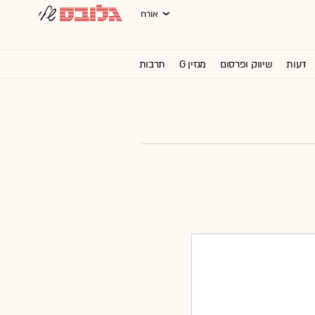
אורח
דעות
שיווק ופרסום
מגזין G
תרבות
וול סטריט ג'ורנל