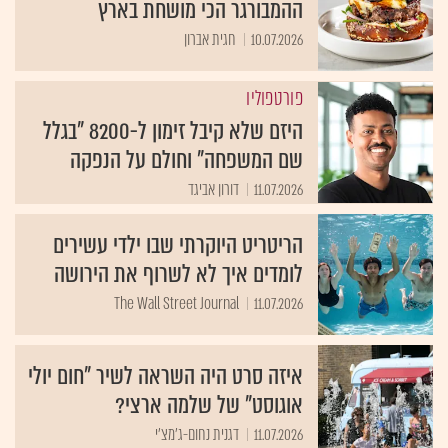
ההמבורגר הכי מושחת בארץ
10.07.2026
חגית אברון
פורטפוליו
היזם שלא קיבל זימון ל-8200 "בגלל
שם המשפחה" וחולם על הנפקה
11.07.2026
דורון אביגד
הריטריט היוקרתי שבו ילדי עשירים
לומדים איך לא לשרוף את הירושה
The Wall Street Journal
11.07.2026
איזה סרט היה השראה לשיר "חום יולי
אוגוסט" של שלמה ארצי?
11.07.2026
דגנית נחום-ג'מצ'י