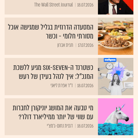
The Wall Street Journal
18.07.2026
המסעדה הדרוזית בגליל שמגישה אוכל
מסורתי חלומי - וכשר
17.07.2026
חגית אברון
כשטרנד ה-Six-Seven מגיע ללשכת
המנכ"ל: איך לנהל בעידן של רעש
18.07.2026
ד"ר אפרת ליאני
מי טבעה את המושג יוניקורן לחברות
עם שווי של יותר ממיליארד דולר?
18.07.2026
דגנית נחום-ג'מצ'י