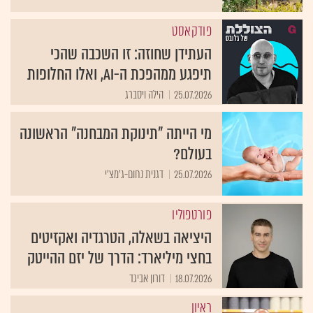
פודקאסט
העתידן שחוזה: זו השכבה שהכי
תיפגע ממהפכת ה-AI, ואלו החלופות
25.07.2026
הילה ויסברג
מי הייתה "תינוקת המבחנה" הראשונה
בעולם?
25.07.2026
דגנית נחום-ג'מצ'י
פורטפוליו
היציאה בשאלה, הטרגדיה ואקזיטים
בחצי מיליארד: הדרך של יזם ההייטק
18.07.2026
דורון אביגד
ראיון