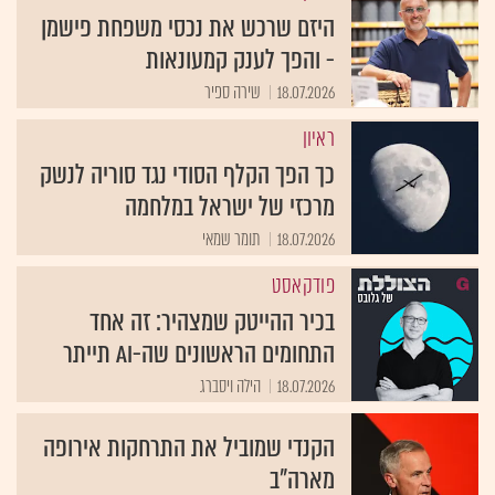
היזם שרכש את נכסי משפחת פישמן
- והפך לענק קמעונאות
18.07.2026
שירה ספיר
ראיון
כך הפך הקלף הסודי נגד סוריה לנשק
מרכזי של ישראל במלחמה
18.07.2026
תומר שמאי
פודקאסט
בכיר ההייטק שמצהיר: זה אחד
התחומים הראשונים שה-AI תייתר
18.07.2026
הילה ויסברג
הקנדי שמוביל את התרחקות אירופה
מארה"ב