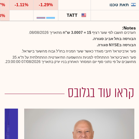
תאת טכנו
-1.29%
-1.11%
97%
TATT
63%
Notes:
הערכים חושבו לפי שער רציף
1$ = 3.0007 ש"ח
מתאריך 08/08/2026
.
הבורסה בתל אביב סגורה.
הבורסה בNYSE סגורה.
פער ארביטראז' חיובי מוגדר כאשר שער המניה בחו"ל גבוה מהשער בישראל
.
פער הארביטראז' ההתחלתי למניות וההשפעה התיאורטית ההתחלתית על ת"א 35
מחושבים על פי נתוני סוף יום המסחר האחרון בניו יורק בתאריך 07/08/2026 23:00:00
.
קראו עוד בגלובס