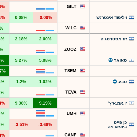
GILT
53%
ויליפוד אינטרנש
-0.09%
0.08%
31%
WILC
8%
זוז אסטרטגיה
2.00%
2.18%
3%
ZOOZ
3%
טאואר
5.08%
5.27%
8%
TSEM
37%
טבע
1.02%
1.2%
6%
TEVA
8%
יו.אמ.איץ'
9.19%
9.38%
24%
UMH
1%
כן פייט
3%
-3.51%
-3.68%
ביופארמה
CANF
84%