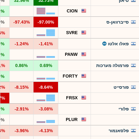
סיאון
32.73%
32.96%
0%
CION
1%
סייברוואן-ס
-97.00%
-97.43%
0%
SVRE
15%
פאלו אלטו
-1.41%
-1.24%
8%
PANW
2%
פורמולה מערכות
0.69%
0.86%
31%
FORTY
3%
פורסייט
-8.64%
-8.15%
22%
FRSX
47%
פלורי
-3.08%
-2.91%
7%
PLUR
0%
פלסאנמור
-4.13%
-3.96%
16%