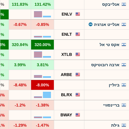
אנלייבקס
131.42%
131.83%
0%
ENLV
5%
אנלייט אנרגיה
-0.85%
-0.67%
1%
ENLT
1%
אקס טי אל
320.00%
320.84%
53%
XTLB
3%
ארבה רובוטיקס
3.81%
3.99%
1%
ARBE
8%
ביוליין
-8.00%
-8.48%
0%
BLRX
44%
בריינסוויי
-1.38%
-1.2%
75%
BWAY
96%
גילת
-1.47%
-1.29%
61%