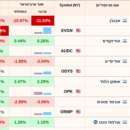
פער ארביטראז'
שם מניה(ת"א)
Symbol (NY)
עדכני
התחלתי
אבוג'ן
-11.03%
-10.87%
62%
EVGN
39%
אודיוקודס
0.26%
0.44%
10%
AUDC
4%
אודיסייט
-2.04%
-1.86%
73%
ODYS
0%
אופקו הלת'
2.29%
2.47%
5%
OPK
9%
אורמד פארמ
-3.06%
-2.89%
8%
ORMP
0%
אורמת טכנו
1.10%
1.28%
93%