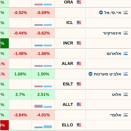
ORA
2%
איי.סי.אל
-0.69%
-0.52%
7%
ICL
6%
אינטרקיור
-0.62%
-0.44%
7%
INCR
1%
אלארום
-1.66%
-1.48%
6%
ALAR
51%
אלביט מערכות
1.50%
1.68%
51%
ESLT
5%
אלוט
2.51%
2.7%
9%
ALLT
6%
אלומיי
-4.01%
-3.84%
7%
ELLO
14%