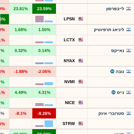
לייבפרסון
23.59%
23.81%
29%
LPSN
55%
ליניאג תרפיוטיק
1.50%
1.68%
90%
LCTX
51%
נאייקס
0.14%
0.32%
7%
NYAX
1%
נובה
-2.06%
-1.88%
06%
NVMI
7%
נייס
4.31%
4.49%
81%
NICE
8%
סטרוברי אינק
-8.26%
-8.1%
0%
STRW
64%