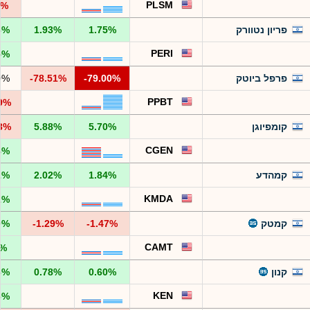
PLSM
5%
פריון נטוורק
1.75%
1.93%
6%
PERI
5%
פרפל ביוטק
-79.00%
-78.51%
0%
PPBT
69%
קומפיוגן
5.70%
5.88%
13%
CGEN
8%
קמהדע
1.84%
2.02%
2%
KMDA
2%
קמטק
-1.47%
-1.29%
0%
CAMT
8%
קנון
0.60%
0.78%
6%
KEN
6%