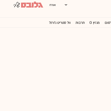
אורח
רסום
מגזין G
תרבות
וול סטריט ג'ורנל