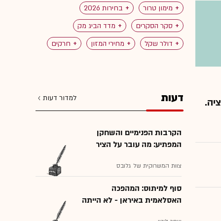
מימון טרור
בחירות 2026
סקר הסקרים
מדד הביג מק
דולר שקל
מחירי המזון
חרקים
דעות
למדור דעות
יה.
הקרבות הפנימיים והשחקן
המפתיע: מה עובר על הציר
האיראני?
צוות המשרוקית של גלובס
סוף למיתוס: המהפכה
האסלאמית באיראן - לא הייתה
אסלאמית