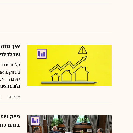
איך מזהי
שכלכלני
עליית מחירים
בשווקים, אב
לא בהיר, אפ
גלובס מציגה
אורי רוזן
פייק ניו
במערכת 