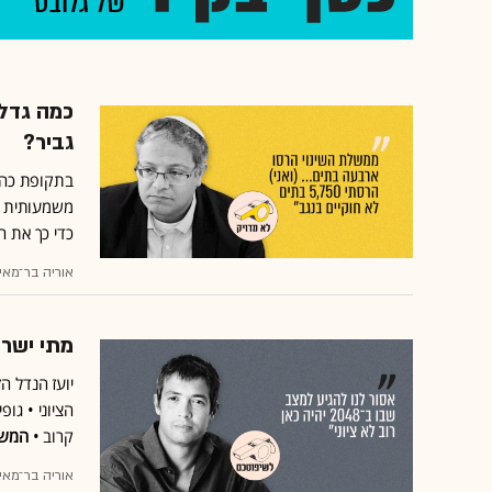
כמה גדל
גביר?
בתקופת כהונ
משמעותית הר
כדי כך את 
אוריה בר־מאי
מתי ישרא
הציוני • גו
קרוב •
המשר
אוריה בר־מאי