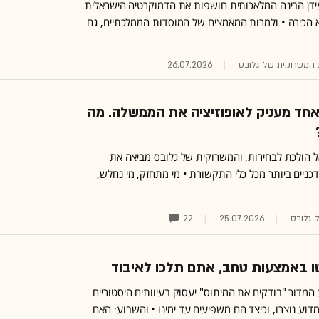
ידן הבינה המלאכותית חושפות את הדמוקרטיה הישראלית
 הכירה • ולמרות המאמצים של המוסדות הממלכתיים, גם
ות המשרוקית של גלובס
26.07.2026
חד מעניק לאופוזיציה את הממשלה. מה
 הולכת לבחירות, והמשרוקית של גלובס מביאה את
ניים ביותר מכל כלי התקשורת • מי מתחזק, מי נחלש,
 גלובס
25.07.2026
22
ו באמצעות טחב, אתם תלכו לאיבוד
מדור "בודקים את המיתוס" יעסוק בעיוותים היסטוריים
דוע נוצרו, וכיצד הם משפיעים עד ימינו • והשבוע: האם