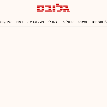
''ן ותשתיות
משפט
טכנולוגיה
גלובלי
ניהול וקריירה
דעות
שיווק ופ