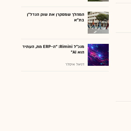
המהלך שמסקרן את שוק הנדל"ן
בת"א
מנכ״ל Rimini: “ה-ERP מת, העתיד
הוא AI"
דניאל איסלר