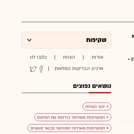
שקיפות
אודות
|
הצוות
|
כתבו לנו
יו"ר ועדת הכלכלה דוד ביטן טען כי במדינות המפותחות המע"מ על מזון לא עולה על 8% •
ארכיון הבדיקות המלאות
|
נושאים נפוצים
יוקר המחיה
המשרוקית מארחת: בודקים את המיתוס
המשרוקית מארחת: המוניטור מבאר מושגים