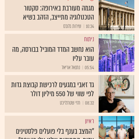
מגמה מעורבת באירופה: סקטור
הטכנולוגיה מתייצב, הזהב בשיא
10:34
שירות גלובס
ניתוח
הוא נחשב המדד המוביל בבורסה, מה
עובר עליו
05:54
נתנאל אריאל
גד זאבי במגעים לרכישת קבוצת גדות
לפי שווי של 550 מיליון דולר
08:32
חזי שטרנליכט
ראיון
"המצב בענף בלי פועלים פלסטינים