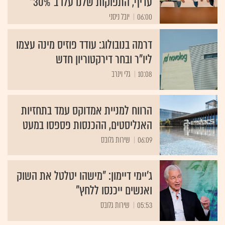
עדיף, התפוקות שלנו עלו ב־30%"
06:00
יובל ניסני
דרמה בנובולוג: עודד פוזיס מינה עצמו
ליו"ר ובחר דירקטוריון חדש
10:08
גלי וינרב
הרווח למניית אמדוקס עמד בתחזיות
האנליסטים, ההכנסות פספסו במעט
06:09
שירות גלובס
ג'יימי דיימון: "מישהו יטלטל את השוק
ואנשים ייכנסו ללחץ"
05:53
שירות גלובס