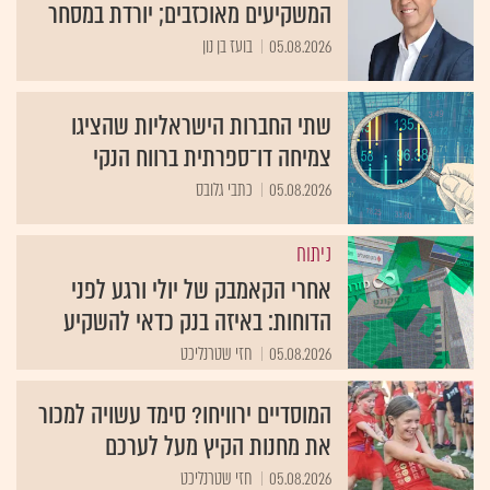
המשקיעים מאוכזבים; יורדת במסחר
05.08.2026
בועז בן נון
שתי החברות הישראליות שהציגו
צמיחה דו־ספרתית ברווח הנקי
05.08.2026
כתבי גלובס
ניתוח
אחרי הקאמבק של יולי ורגע לפני
הדוחות: באיזה בנק כדאי להשקיע
05.08.2026
חזי שטרנליכט
המוסדיים ירוויחו? סימד עשויה למכור
את מחנות הקיץ מעל לערכם
05.08.2026
חזי שטרנליכט