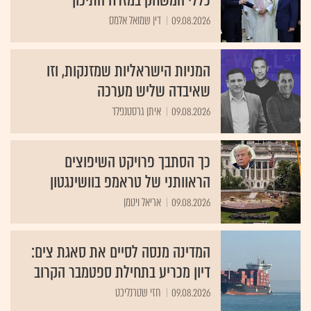
כללי המשחק במזרח התיכון
09.08.2026
דין שמואל אלמס
המניות הישראליות שמזנקות, וזו
שאיבדה שליש מערכה
09.08.2026
איתן גרסטנפלד
כך הסתבך פרויקט השיפוצים
הראוותני של טראמפ בוושינגטון
09.08.2026
אריאל ויטמן
המדינה מנסה לסיים את סאגת צים:
דיון מכריע בתחילת ספטמבר הקרוב
09.08.2026
חזי שטרנליכט