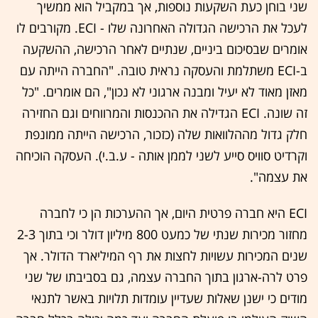
שני בוחן כעת השקעות נוספות, אך במקביל הוא ממשיך
לעכל את הרכישה הגדולה האחרונה שלו - ECI. מקורבים לו
אומרים שבסיכום ביניים, שנתיים לאחר הרכישה, ההשקעה
ב-ECI משתלמת והעסקה נראית טובה. "החברה הייתה עם
מאזן מאוד לא יעיל ומבנה ארגוני לא נכון", הם אומרים. "כל
זה שונה. ECI הגדילה את ההכנסות והמרווחים וגם החזירה
חלק גדול מההלוואות שלה (כזכור, הרכישה הייתה ממונפת
וקרדיט סוויס סייע לשני לממן אותה - ע.ב.י). העסקה הוכיחה
את עצמה".
ECI היא חברה פרטית היום, אך ההערכות הן כי לחברה
מחזור מכירות שנתי של כמעט 800 מיליון דולר וכי בתוך 2-3
שנים המכירות עשויות לחצות את רף המיליארד הדולר. אך
פרט לרה-ארגון בתוך החברה עצמה, גם בסביבתו של שני
מודים כי ישנן שאלות שעדיין עומדות תלויות באשר לתנאי