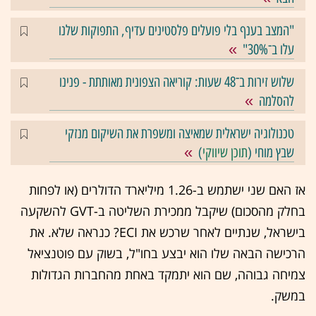
"המצב בענף בלי פועלים פלסטינים עדיף, התפוקות שלנו
עלו ב־30%"
שלוש זירות ב־48 שעות: קוריאה הצפונית מאותתת - פנינו
להסלמה
טכנולוגיה ישראלית שמאיצה ומשפרת את השיקום מנזקי
שבץ מוחי (
תוכן שיווקי
)
אז האם שני ישתמש ב-1.26 מיליארד הדולרים (או לפחות
בחלק מהסכום) שיקבל ממכירת השליטה ב-GVT להשקעה
בישראל, שנתיים לאחר שרכש את ECI? כנראה שלא. את
הרכישה הבאה שלו הוא יבצע בחו"ל, בשוק עם פוטנציאל
צמיחה גבוהה, שם הוא יתמקד באחת מהחברות הגדולות
במשק.