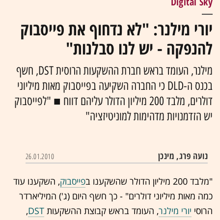
Digital Sky
יורי מילנר: "לא נדחוף את פייסבוק
להנפקה - יש לנו סבלנות"
מילנר, העומד בראש חברת ההשקעות הרוסית DST, חשף
בכנס ה-DLD כי החברה השקיעה בפייסבוק מאות מיליוני
דולרים, מלבד 200 מיליון הדולר עליהם דווח ■ "לפייסבוק
יש הזדמנויות מדהימות למוניטיזציה"
נועה פרג, מינכן
26.01.2010
"מלבד 200 מיליון הדולר שהשקענו ב
פייסבוק
, השקענו עוד
כמה מאות מיליוני דולרים" - כך חשף היום (ג') המיליארדר
הרוסי
יורי מילנר
, העומד בראש קבוצת ההשקעות
DST
,