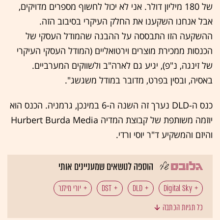
של 180 מיליון דולר. אני לא יכול לחשוף מספרים מדויקים,
אבל אנחנו השקענו את החלק העיקרי בסיבוב הזה.
ההשקעה הזו התבססה על ההבנה שהמודל העסקי של
הכנסות ממכירת מוצרים וירטואליים (המודל העסקי העיקרי
של זינגה, נ"פ), יגיע גם לארה"ב ולשווקים המערביים.
באסיה, ובסין בפרט, מדובר במודל משגשג".
כנס ה-DLD נערך זה השנה ה-6 במינכן, גרמניה. הכנס הוא
יוזמה משותפת של קבוצת המדיה Hurbert Burda Media
והיזם והמשקיע ד"ר יוסי ורדי.
הוספה לנושאים שמעניינים אותי
Digital Sky
DLD
DST
יורי מילנר
כל תגיות הכתבה
פייסבוק
זינגה
רשתות חברתיות