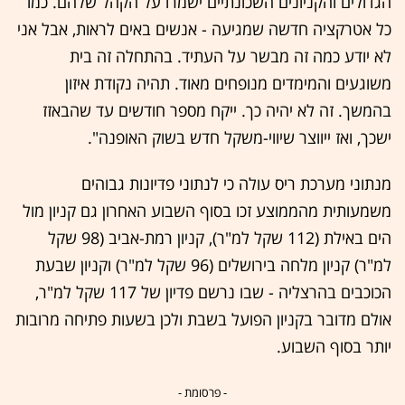
הגדולים והקניונים השכונתיים ישמרו על הקהל שלהם. כמו
כל אטרקציה חדשה שמגיעה - אנשים באים לראות, אבל אני
לא יודע כמה זה מבשר על העתיד. בהתחלה זה בית
משוגעים והמימדים מנופחים מאוד. תהיה נקודת איזון
בהמשך. זה לא יהיה כך. ייקח מספר חודשים עד שהבאזז
ישכך, ואז ייווצר שיווי-משקל חדש בשוק האופנה".
מנתוני מערכת ריס עולה כי לנתוני פדיונות גבוהים
משמעותית מהממוצע זכו בסוף השבוע האחרון גם קניון מול
הים באילת (112 שקל למ"ר), קניון רמת-אביב (98 שקל
למ"ר) קניון מלחה בירושלים (96 שקל למ"ר) וקניון שבעת
הכוכבים בהרצליה - שבו נרשם פדיון של 117 שקל למ"ר,
אולם מדובר בקניון הפועל בשבת ולכן בשעות פתיחה מרובות
יותר בסוף השבוע.
- פרסומת -