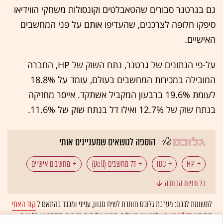
גם בגרטנר סבורים שהטאבלטים וקונסולות משחקי הווידיאו
סיפקו חלופה לצרכנים, שהעדיפו אותם על פני המחשבים
האישיים.
על-פי הנתונים של גרטנר, נתח השוק של HP, החברה
המובילה במכירות המחשבים בעולם, עומד על 18.8%
לעומת 19.6% ברבעון המקביל אשתקד. אייסר מחזיקה
בנתח שוק של 12.7% ואילו דל בנתח שוק של 11.6%.
הוספה לנושאים שמעניינים אותי
HP
IDC
דל מחשבים (Dell)
מחשבים אישיים
כל תגיות הכתבה
לתשומת לבכם: מערכת גלובס חותרת לשיח מגוון, ענייני ומכבד בהתאם ל
קוד האתי
המופיע
בדו"ח האמון
לפיו אנו פועלים. ביטויי אלימות, גזענות, הסתה או כל שיח