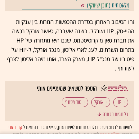
מלאכותית (
תוכן שיווקי
)
זהו הסיבוב האחרון בסדרת ההכפשות המרות בין ענקיות
ההיי-טק, HP ואורקל. בשנה שעברה, כאשר אורקל רכשה
את חברת סאן מיקרוסיסטמס, שגם היא מתחרה של HP
בתחום השרתים, לעג
לארי אליסון
, מנכל אורקל, ל-HP על
פיטוריו של מנכ"ל HP, מארק הארד, אותו מיהר אליסון לצרף
לשורותיו.
הוספה לנושאים שמעניינים אותי
HP
אורקל
סוד מסחרי
כל תגיות הכתבה
לתשומת לבכם: מערכת גלובס חותרת לשיח מגוון, ענייני ומכבד בהתאם ל
קוד האתי
המופיע
בדו"ח האמון
לפיו אנו פועלים. ביטויי אלימות, גזענות, הסתה או כל שיח