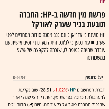
HP
פרשת מין חדשה ב-HP: החברה
תובעת בכיר שערק לאורקל
HP טוענת כי אדריאן ג'ונס גנב ממנה סודות מסחריים לפני
שעזב ■ עוד נטען כי לג'ונס היתה מערכת יחסים אישית עם
עובדת שהיתה כפופה לו, שזכתה להקפצה של 97%
במשכורתה
יעל גרונטמן
10.04.2011
חברת המחשבים
HP
(28.51 ,‎
-1.02%
‏) שוב נקלעת
למערבולת הכרוכה בפרשת מין, זאת רק חצי שנה לאחר
שמנכ"ל החברה פוטר על רקע דומה. היום (א') מדווח "לוס