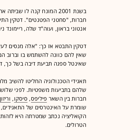
בשנת 2001 המונח קנה לו שביתה אחרי שפיטר דטקין, בכיר ב
אנטוני בראון, ועוה"ד שלה, ריימונד נ
דטקין התבטא אז כך: "אלה מנסים ל
שאין להם כוונה להשתמש בו וברוב המ
שאינטל ספגה תביעת דיבה בשל כך, ד
תאגידי הטכנולוגיה החליטו להשיב מל
חברות בין השאר
פיליפס
,
סיסקו
,
וריזון
,
שומרת על האינטרסים של התאגידים, 
הקואליציה נכתב שמטרתה היא לזהות פ
הטרולים.