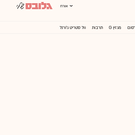
אורח
רסום
מגזין G
תרבות
וול סטריט ג'ורנל