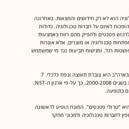
לוגיה הוא לא רק חידושים והמצאות. באחרונה
ת המכונות "לא פעילות" (NPE), הופכות לאיום על חברות טכנולוגיה, גדולות
רכוש פטנטים ולהפיק מהם רווח באמצעות
תחות טכנולוגיה או מוצרים, אלא אוגרות
ושטות רגל, ומגישות תביעות נגד מי שמשתמש
התופעה עדיין לא מוכרת בישראל, אך בארה"ב היא צוברת תאוצה ונפח כלכלי. 7
מיליארד דולר זרמו לחברות לא פעילות בשנים 2000-2008, כך על-פי ארגון ה-NST,
ם בתופעה.
א "טרולי פטנטים". המונח הופיע לראשונה
ן וידיאו שהופץ לחברות טכנולוגיה ולמכוני מחקר