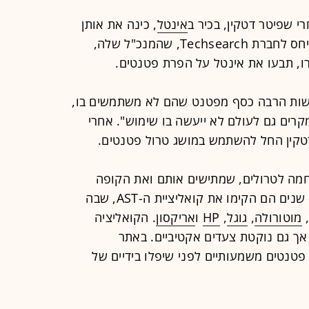
אינטל
, כינה את אותן
חברות, "סחטני הפטנטים". דטקין התייחס לחברת Techsearch, שהמנכ"ל שלה,
ירו, תבעו את אינטל על הפרת פטנטים.
עשות הרבה כסף מפטנט שהם לא משתמשים בו,
קרים גם לעולם לא ייעשה בו שימוש". אחרי
טקין החל להשתמש במושג טרול פטנטים.
חמה לטרולים, שמתישים אותם ואת הקופה
שלהם בתביעות משפטיות. לפני שלוש שנים הם הקימו את קואליציית ה-AST, שבה
מוטורולה
,
גוגל
,
HP
ו
אריקסון
. הקואליציה
אך גם נוקטת צעדים אקטיביים. באתר
טנטים משמעותיים לפני שיפלו בידיים של