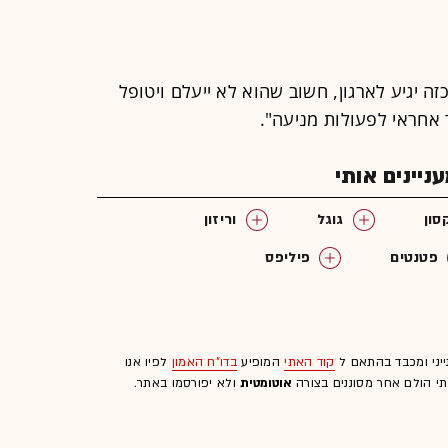
ה יגיע לארגון, חשוב שהוא לא ייעלם ויטופל
 אחראי לפעולות מניעה".
יינים אותי
סון
גוגל
וריזון
פטנטים
פיליפס
ייני ומכבד בהתאם ל
קוד האתי
המופיע
בדו"ח האמון
לפיו אנו
לתי הולם אחר מסוננים בצורה
אוטומטית
ולא יפורסמו באתר.