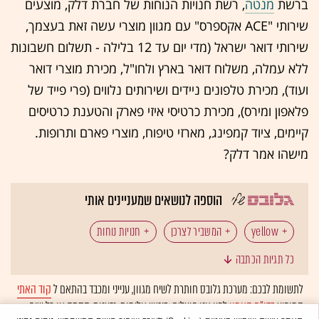
ברשת
מנטה
, רשת חנויות הנוחות של חברת דלק, מוצעים
שירותי "ACE אקספרס" עם מגוון מוצרי עשה זאת בעצמך,
שירותי דואר ישראל (מדי יום עד 12 בלילה - תשלום חשבונות
ללא עמלה, משלוח דואר בארץ ולחו"ל, מכירת מוצרי דואר
ועוד), מכירת טלפונים ניידים ושירותים נלווים (פרי פייד של
פלאפון ומירס), מכירת כרטיסי איזי פארק והטענת כרטיסים
קיימים, ציוד קמפינג, מארזי טיפוח, מוצרי פארם ותרופות.
מישהו אמר דלק?
הוספה לנושאים שמעניינים אותי
yellow
המשביר לצרכן
חנויות נוחות
כל תגיות הכתבה
סופר פארם
סטימצקי
קמעונאות
רמי לוי
לתשומת לבכם: מערכת גלובס חותרת לשיח מגוון, ענייני ומכבד בהתאם ל
קוד האתי
המופיע
בדו"ח האמון
לפיו אנו פועלים. ביטויי אלימות, גזענות, הסתה או כל שיח
רשתות שיווק
תחנות דלק
מנטה
so good