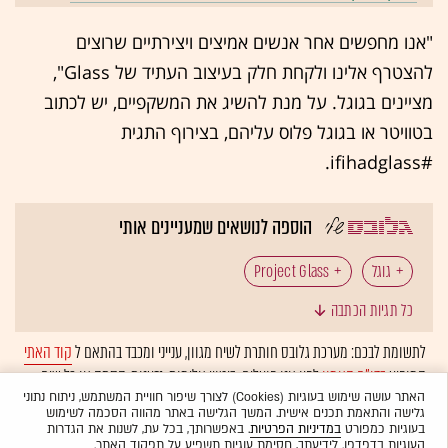
"אנו מחפשים אחר אנשים אמיצים ויצירתיים שרוצים
להצטרף אלינו ולקחת חלק בעיצוב העתיד של Glass",
מציינים בגוגל. על מנת להשיג את המשקפיים, יש לכתוב
בטוויטר או בגוגל פלוס עליהם, בצירוף התגית
#ifihadglass.
הוספה לנושאים שמעניינים אותי
גוגל
Project Glass
כל תגיות הכתבה
לתשומת לבכם: מערכת גלובס חותרת לשיח מגוון, ענייני ומכבד בהתאם ל
קוד האתי
המופיע
בדו"ח האמון
לפיו אנו פועלים. ביטויי אלימות, גזענות, הסתה או כל שיח
בלתי הולם אחר מסוננים בצורה
אוטומטית
ולא יפורסמו באתר.
האתר עושה שימוש בעוגיות (Cookies) לצורך שיפור חוויית המשתמש, ניתוח נתוני
גלישה והתאמת תכנים אישית. המשך הגלישה באתר מהווה הסכמה לשימוש
בעוגיות כמפורט
במדיניות הפרטיות
. באפשרותך, בכל עת, לשנות את הגדרות
העוגיות בדפדפן. לידיעתך, חסימת עוגיות תשפיע על תפקוד האתר.